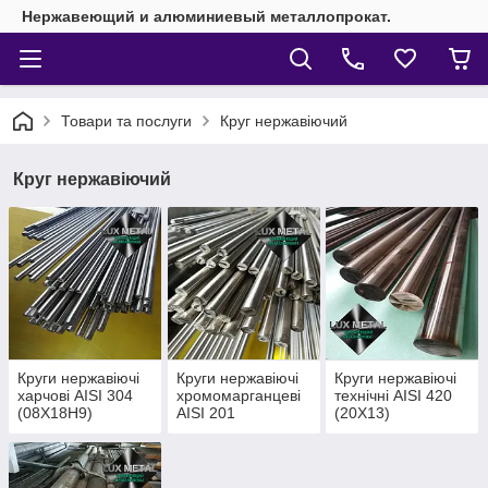
Нержавеющий и алюминиевый металлопрокат.
Товари та послуги
Круг нержавіючий
Круг нержавіючий
Круги нержавіючі
Круги нержавіючі
Круги нержавіючі
харчові AISI 304
хромомарганцеві
технічні AISI 420
(08Х18Н9)
AISI 201
(20Х13)
калібровані.
(12Х15Н9ГД) не
калібровані .
магнітні .