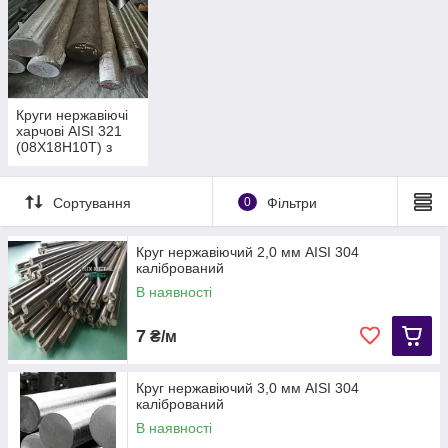
Круги нержавіючі
харчові AISI 321
(08Х18Н10Т) з
титаном
калібровані.
Сортування
0
Фільтри
Круг нержавіючий 2,0 мм АІЅІ 304
калібрований
В наявності
7
₴/м
Круг нержавіючий 3,0 мм АІЅІ 304
калібрований
В наявності