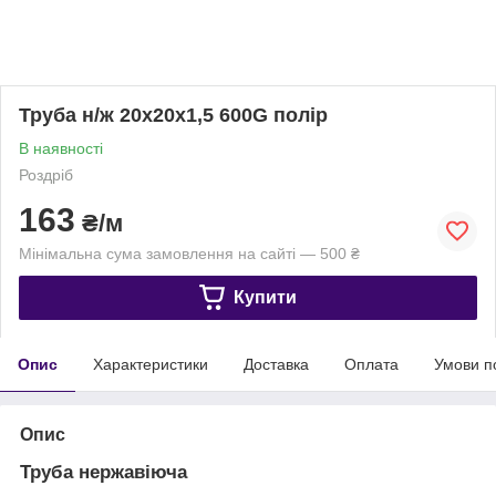
Труба н/ж 20х20х1,5 600G полір
В наявності
Роздріб
163
₴/м
Мінімальна сума замовлення на сайті — 500 ₴
Купити
Опис
Характеристики
Доставка
Оплата
Умови п
Опис
Труба нержавіюча