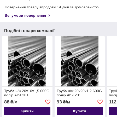
Повернення товару впродовж 14 днів за домовленістю
Всі умови повернення
Подібні товари компанії
Труба н/ж 20х10х1,5 600G
Труба н/ж 20х20х1,2 600G
Труб
полір AISI 201
полір AISI 201
полі
88
93
112
₴/м
₴/м
Купити
Купити