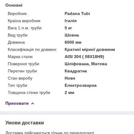
Основні
Виробник
Padana Tubi
Країна виробник
Італія
Вага 1 п.м. труби
5 кг
Вид труби
Шовна
Довжина
6000 мм
Класифікація по довжині
Кратної мірної довжини
Марка стали
AISI 304 ( 08Х18Н9)
Поверхня труби
Шліфована, Матова
Перетин труби
Квадратне
Стан виробу
Нове
Тип труби
Електрозварна
Товщина стінки труби
2 мм
Приховати
Умови доставки
Доставка здійснюється тільки по передоплаті.