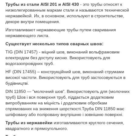
Трубы из стали AISI 201 и AISI 430
- это трубы относят к
низколегированным маркам стали и называются технической
нержавейкой. Их, в основном, используют в строительстве,
декоре внутри помещения.
Изготавливают нержавеющие трубы путем сваривания
нержавеющего листа.
Существует несколько типов сварных швов:
TIG (DIN 17457) - міцний шов, виконаний вольфрамовим
електродом без доступу кисню. Використовують для
водогазопровідних труб.
HF (DIN 17455) – конструкційний шов, виконаний струмами
високої частоти. Використовують для труб застосовуються в
будівництві.
DIN 11850 ― "молочний шов". Використовують для (молочних
труб) Шов і вся поверхня труб, піддається додатковим
випробуванням на міцність і додатковим обробкам
спрямованих на зниження шорсткості.Труба DIN 11850 має
шліфовану або поліровану внутрішню і зовнішню поверхні.
Трубы из нержавейки
изготавливаются круглого сечения,
квадратного и прямоугольного.