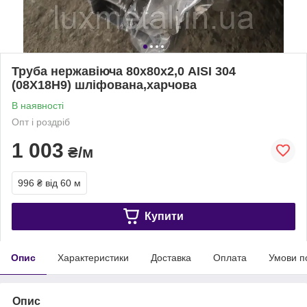
Труба нержавіюча 80х80х2,0 AISI 304
(08Х18Н9) шліфована,харчова
В наявності
Опт і роздріб
1 003
₴/м
996 ₴
від 60 м
Купити
Опис
Характеристики
Доставка
Оплата
Умови п
Опис