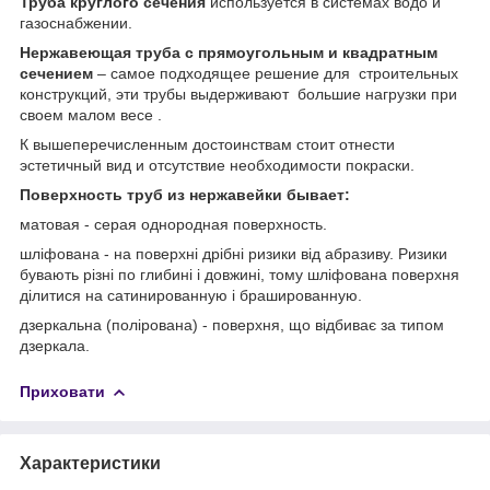
Труба круглого сечения
используется в системах водо и
газоснабжении.
Нержавеющая труба с прямоугольным и квадратным
сечением
– самое подходящее решение для строительных
конструкций, эти трубы выдерживают большие нагрузки при
своем малом весе .
К вышеперечисленным достоинствам стоит отнести
эстетичный вид и отсутствие необходимости покраски.
Поверхность труб из нержавейки бывает:
матовая - серая однородная поверхность.
шліфована - на поверхні дрібні ризики від абразиву. Ризики
бувають різні по глибині і довжині, тому шліфована поверхня
ділитися на сатинированную і брашированную.
дзеркальна (полірована) - поверхня, що відбиває за типом
дзеркала.
Приховати
Характеристики