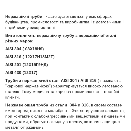
Нержавіючі труби
- часто зустрічаються у всіх сферах
будівництва, промисловості та виробництва і є довговічними і
надійними у використанні.
Виготовляють нержавіючу трубу з нержавіючої сталі
різних марок:
AISI 304 ( 08Х18Н9)
AISI 316 ( 12Х17Н13М2Т)
AISI 201 (12Х15Г9НД)
AISI 430 (12Х17)
Труби з нержавіючої сталі AISI 304 і AISI 316
( називають
"харчової нержавійкою") характеризується високо легованою
сталлю. Тому медична та харчова промисловості - постійні
клієнти.
Нержавеющая труба из стали 304 и 316
, в своем составе
имеет хром, никель и молибден . Эти легирующие элементы,
при контакте с слабо-агрессивными веществами и пищевыми
продуктами, образуют оксидную пленку, которая защищает
металл от ржавчины.