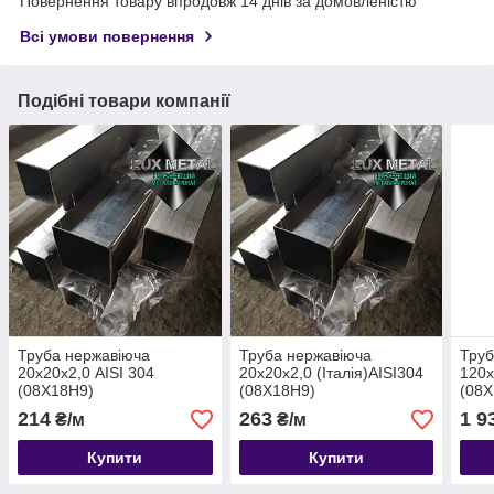
Повернення товару впродовж 14 днів за домовленістю
Всі умови повернення
Подібні товари компанії
Труба нержавіюча
Труба нержавіюча
Труб
20х20х2,0 AISI 304
20х20х2,0 (Італія)AISI304
120х
(08Х18Н9)
(08Х18Н9)
(08Х
шліфована,харчова
шліфована,харчова
шліф
214
263
1 9
₴/м
₴/м
Купити
Купити