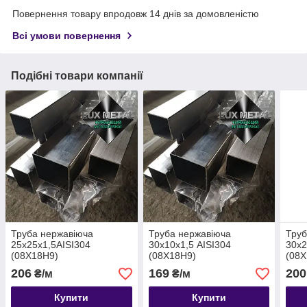
Повернення товару впродовж 14 днів за домовленістю
Всі умови повернення
Подібні товари компанії
Труба нержавіюча
Труба нержавіюча
Труб
25х25х1,5AISI304
30х10х1,5 AISI304
30х2
(08Х18Н9)
(08Х18Н9)
(08Х
шліфована,харчова
шліфована,харчова
шліф
206
169
200
₴/м
₴/м
Купити
Купити