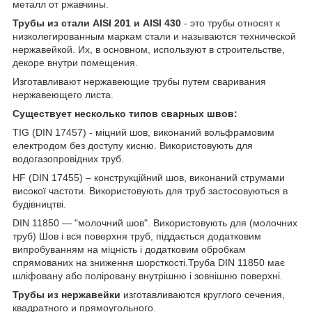
металл от ржавчины.
Трубы из стали AISI 201 и AISI 430
- это трубы относят к
низколегированным маркам стали и называются технической
нержавейкой. Их, в основном, используют в строительстве,
декоре внутри помещения.
Изготавливают нержавеющие трубы путем сваривания
нержавеющего листа.
Существует несколько типов сварных швов:
TIG (DIN 17457) - міцний шов, виконаний вольфрамовим
електродом без доступу кисню. Використовують для
водогазопровідних труб.
HF (DIN 17455) – конструкційний шов, виконаний струмами
високої частоти. Використовують для труб застосовуються в
будівництві.
DIN 11850 ― "молочний шов". Використовують для (молочних
труб) Шов і вся поверхня труб, піддається додатковим
випробуванням на міцність і додатковим обробкам
спрямованих на зниження шорсткості.Труба DIN 11850 має
шліфовану або поліровану внутрішню і зовнішню поверхні.
Трубы из нержавейки
изготавливаются круглого сечения,
квадратного и прямоугольного.