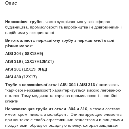
Опис
Нержавіючі труби
- часто зустрічаються у всіх сферах
будівництва, промисловості та виробництва і є довговічними і
надійними у використанні.
Виготовляють нержавіючу трубу з нержавіючої сталі
різних марок:
AISI 304 ( 08Х18Н9)
AISI 316 ( 12Х17Н13М2Т)
AISI 201 (12Х15Г9НД)
AISI 430 (12Х17)
Труби з нержавіючої сталі AISI 304 і AISI 316
( називають
"харчової нержавійкою") характеризується високо легованою
сталлю. Тому медична та харчова промисловості - постійні
клієнти.
Нержавеющая труба из стали 304 и 316
, в своем составе
имеет хром, никель и молибден . Эти легирующие элементы,
при контакте с слабо-агрессивными веществами и пищевыми
продуктами, образуют оксидную пленку, которая защищает