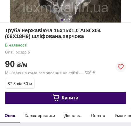
Труба нержавіюча 15х15х1,0 AISI 304
(08Х18Н9) шліфована,харчова
В наявності
Опт і роздріб
90
₴/м
Мінімальна сума замовлення на сайті — 500 ₴
87 ₴
від 60 м
Купити
Опис
Характеристики
Доставка
Оплата
Умови п