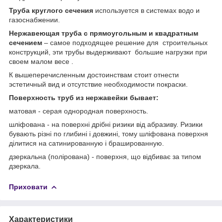
Труба круглого сечения
используется в системах водо и
газоснабжении.
Нержавеющая труба с прямоугольным и квадратным
сечением
– самое подходящее решение для строительных
конструкций, эти трубы выдерживают большие нагрузки при
своем малом весе .
К вышеперечисленным достоинствам стоит отнести
эстетичный вид и отсутствие необходимости покраски.
Поверхность труб из нержавейки бывает:
матовая - серая однородная поверхность.
шліфована - на поверхні дрібні ризики від абразиву. Ризики
бувають різні по глибині і довжині, тому шліфована поверхня
ділитися на сатинированную і брашированную.
дзеркальна (полірована) - поверхня, що відбиває за типом
дзеркала.
Приховати
Характеристики