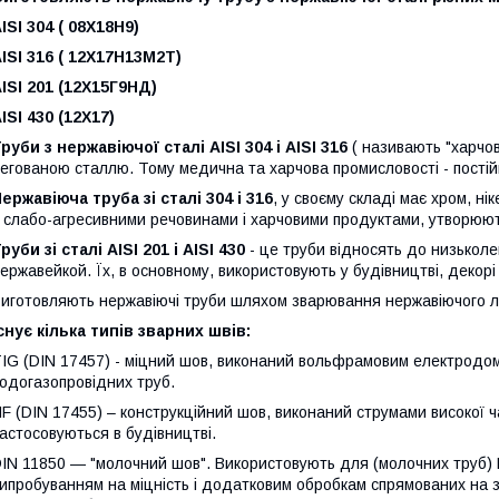
ISI 304 ( 08Х18Н9)
ISI 316 ( 12Х17Н13М2Т)
ISI 201 (12Х15Г9НД)
ISI 430 (12Х17)
руби з нержавіючої сталі AISI 304 і AISI 316
( називають "харчов
егованою сталлю. Тому медична та харчова промисловості - постійн
ержавіюча труба зі сталі 304 і 316
, у своєму складі має хром, нік
 слабо-агресивними речовинами і харчовими продуктами, утворюють 
руби зі сталі AISI 201 і AISI 430
- це труби відносять до низьколе
ержавейкой. Їх, в основному, використовують у будівництві, декор
иготовляють нержавіючі труби шляхом зварювання нержавіючого л
снує кілька типів зварних швів:
IG (DIN 17457) - міцний шов, виконаний вольфрамовим електродо
одогазопровідних труб.
F (DIN 17455) – конструкційний шов, виконаний струмами високої 
астосовуються в будівництві.
IN 11850 ― "молочний шов". Використовують для (молочних труб) 
ипробуванням на міцність і додатковим обробкам спрямованих на 