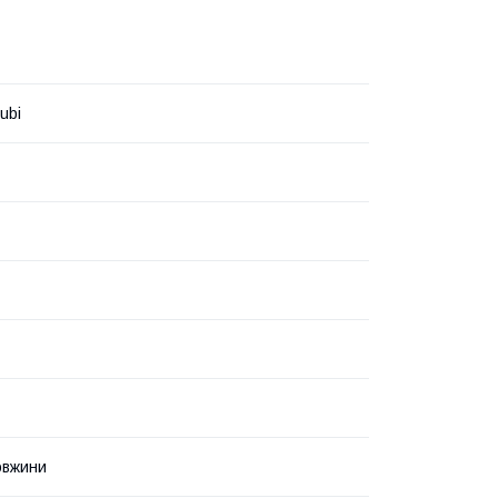
ubi
овжини