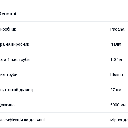
Основні
иробник
Padana T
раїна виробник
Італія
ага 1 п.м. труби
1.07 кг
ид труби
Шовна
нутрішній діаметр
27 мм
Довжина
6000 мм
ласифікація по довжині
Мірної д