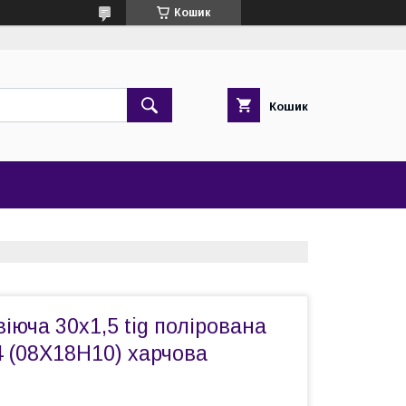
Кошик
Кошик
іюча 30х1,5 tig полірована
4 (08Х18Н10) харчова