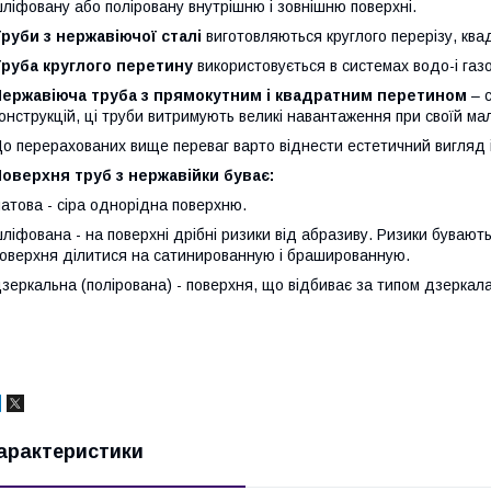
ліфовану або поліровану внутрішню і зовнішню поверхні.
руби з нержавіючої сталі
виготовляються круглого перерізу, ква
руба круглого перетину
використовується в системах водо-і газ
Нержавіюча труба з прямокутним і квадратним перетином
– с
онструкцій, ці труби витримують великі навантаження при своїй малі
о перерахованих вище переваг варто віднести естетичний вигляд і
оверхня труб з нержавійки буває:
атова - сіра однорідна поверхню.
ліфована - на поверхні дрібні ризики від абразиву. Ризики бувають 
оверхня ділитися на сатинированную і брашированную.
зеркальна (полірована) - поверхня, що відбиває за типом дзеркала
арактеристики