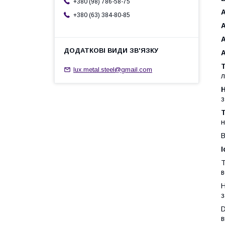
+380 (98) 786-58-75
A
+380 (63) 384-80-85
A
A
A
Т
lux.metal.steel@gmail.com
л
Н
з
Т
н
В
І
T
в
H
з
D
в