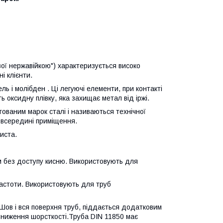
ої нержавійкою") характеризується високо
і клієнти.
ель і молібден . Ці легуючі елементи, при контакті
оксидну плівку, яка захищає метал від іржі.
гованим марок сталі і називаються технічної
і всередині приміщення.
иста.
м без доступу кисню. Використовують для
частоти. Використовують для труб
Шов і вся поверхня труб, піддається додатковим
зниження шорсткості.Труба DIN 11850 має