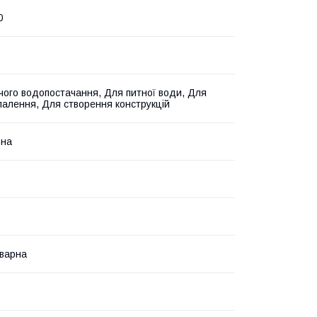
0
чого водопостачання, Для питної води, Для
палення, Для створення конструкцій
ьна
варна