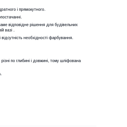
дратного і прямокутного.
опостачанні.
аме відповідне рішення для будівельних
й вазі .
 відсутність необхідності фарбування.
різні по глибині і довжині, тому шліфована
.