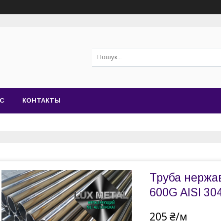
АС
КОНТАКТЫ
Труба нержав
600G AISI 30
205 ₴/м