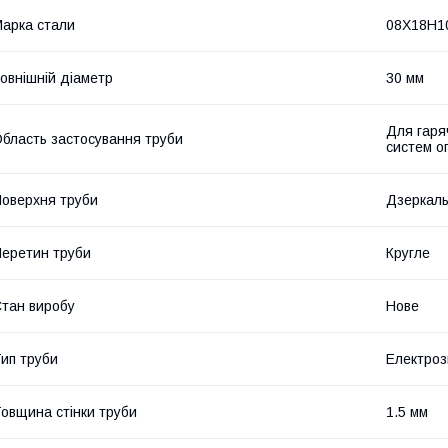
арка стали
08Х18Н1
овнішній діаметр
30 мм
Для гаря
бласть застосування труби
систем о
оверхня труби
Дзеркал
еретин труби
Кругле
тан виробу
Нове
ип труби
Електроз
овщина стінки труби
1.5 мм