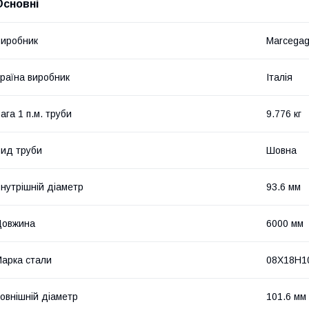
Основні
иробник
Marcegag
раїна виробник
Італія
ага 1 п.м. труби
9.776 кг
ид труби
Шовна
нутрішній діаметр
93.6 мм
Довжина
6000 мм
арка стали
08Х18Н1
овнішній діаметр
101.6 мм