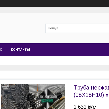
АС
КОНТАКТЫ
Труба нержаві
(08Х18Н10) 
2 632 ₴/м