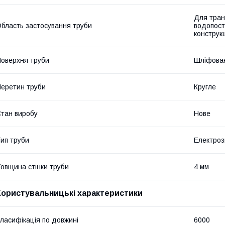
Для тран
бласть застосування труби
водопост
конструк
оверхня труби
Шліфова
еретин труби
Кругле
тан виробу
Нове
ип труби
Електроз
овщина стінки труби
4 мм
Користувальницькі характеристики
ласифікація по довжині
6000