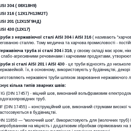
ISI 304 ( 08Х18Н9)
ISI 316 ( 12Х17Н13М2Т)
ISI 201 (12Х15Г9НД)
ISI 430 (12Х17)
руби з нержавіючої сталі AISI 304 і AISI 316
( називають "харчов
егованою сталлю. Тому медична та харчова промисловості - постійн
ержавіюча труба зі сталі 304 і 316
, у своєму складі має хром, нік
 слабо-агресивними речовинами і харчовими продуктами, утворюють 
руби зі сталі AISI 201 і AISI 430
- це труби відносять до низьколе
ержавейкой. Їх, в основному, використовують у будівництві, декор
иготовляють нержавіючі труби шляхом зварювання нержавіючого л
снує кілька типів зварних швів:
IG (DIN 17457) - міцний шов, виконаний вольфрамовим електродо
одогазопровідних труб.
F (DIN 17455) – конструкційний шов, виконаний струмами високої 
астосовуються в будівництві.
IN 11850 ― "молочний шов". Використовують для (молочних труб) 
ипробуванням на міцність і додатковим обробкам спрямованих на 