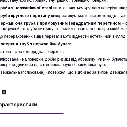
ліфовану або поліровану внутрішню і зовнішню поверхні.
руби з нержавіючої сталі
виготовляються круглого перерізу, ква
руба круглого перетину
використовується в системах водо-і газ
Нержавіюча труба з прямокутним і квадратним перетином
– с
онструкцій, ці труби витримують великі навантаження при своїй малі
о перерахованих вище переваг варто віднести естетичний вигляд і
оверхня труб з нержавійки буває:
атова - сіра однорідна поверхню.
ліфована - на поверхні дрібні ризики від абразиву. Ризики бувають 
оверхня ділитися на сатинированную і брашированную.
зеркальна (полірована) - поверхня, що відбиває за типом дзеркала
арактеристики