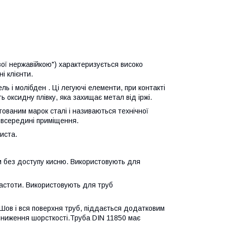
ої нержавійкою") характеризується високо
і клієнти.
ель і молібден . Ці легуючі елементи, при контакті
оксидну плівку, яка захищає метал від іржі.
гованим марок сталі і називаються технічної
і всередині приміщення.
иста.
м без доступу кисню. Використовують для
частоти. Використовують для труб
Шов і вся поверхня труб, піддається додатковим
зниження шорсткості.Труба DIN 11850 має