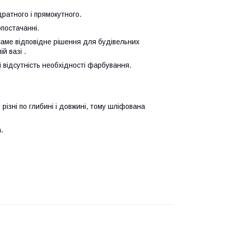
дратного і прямокутного.
опостачанні.
аме відповідне рішення для будівельних
й вазі .
 відсутність необхідності фарбування.
різні по глибині і довжині, тому шліфована
.