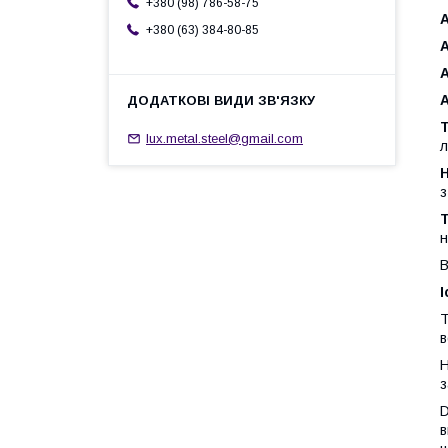
+380 (98) 786-58-75
A
+380 (63) 384-80-85
A
A
A
Т
lux.metal.steel@gmail.com
л
Н
з
Т
н
В
І
T
в
H
з
D
в