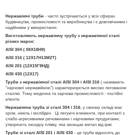
Нержавіючі труби
- часто зустрічаються у всіх сферах
будівництва, промисловості та виробництва і є довговічними і
надійними у використанні.
Виготовляють нержавіючу трубу з нержавіючої сталі
різних марок:
AISI 304 ( 08Х18Н9)
AISI 316 ( 12Х17Н13М2Т)
AISI 201 (12Х15Г9НД)
AISI 430 (12Х17)
Труби з нержавіючої сталі AISI 304 і AISI 316
( називають
"харчової нержавійкою") характеризується високо легованою
сталлю. Тому медична та харчова промисловості - постійні
клієнти.
Нержавіюча труба зі сталі 304 і 316
, у своєму складі має
хром, нікель і молібден . Ці легуючі елементи, при контакті з
слабо-агресивними речовинами і харчовими продуктами,
утворюють оксидну плівку, яка захищає метал від іржі.
Труби зі сталі AISI 201 і AISI 430
- це труби відносять до