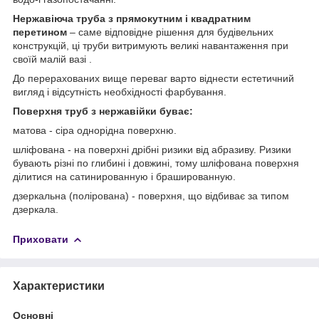
Нержавіюча труба з прямокутним і квадратним
перетином
– саме відповідне рішення для будівельних
конструкцій, ці труби витримують великі навантаження при
своїй малій вазі .
До перерахованих вище переваг варто віднести естетичний
вигляд і відсутність необхідності фарбування.
Поверхня труб з нержавійки буває:
матова - сіра однорідна поверхню.
шліфована - на поверхні дрібні ризики від абразиву. Ризики
бувають різні по глибині і довжині, тому шліфована поверхня
ділитися на сатинированную і брашированную.
дзеркальна (полірована) - поверхня, що відбиває за типом
дзеркала.
Приховати
Характеристики
Основні