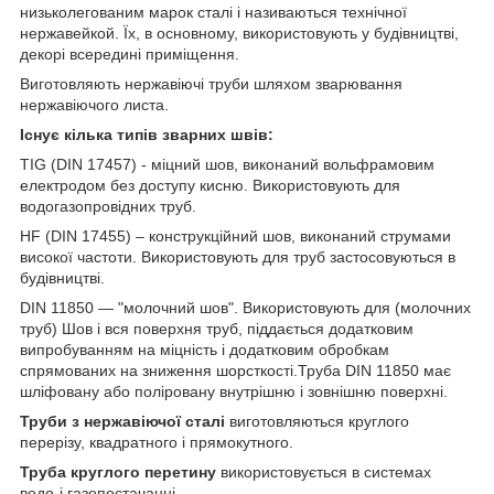
низьколегованим марок сталі і називаються технічної
нержавейкой. Їх, в основному, використовують у будівництві,
декорі всередині приміщення.
Виготовляють нержавіючі труби шляхом зварювання
нержавіючого листа.
Існує кілька типів зварних швів:
TIG (DIN 17457) - міцний шов, виконаний вольфрамовим
електродом без доступу кисню. Використовують для
водогазопровідних труб.
HF (DIN 17455) – конструкційний шов, виконаний струмами
високої частоти. Використовують для труб застосовуються в
будівництві.
DIN 11850 ― "молочний шов". Використовують для (молочних
труб) Шов і вся поверхня труб, піддається додатковим
випробуванням на міцність і додатковим обробкам
спрямованих на зниження шорсткості.Труба DIN 11850 має
шліфовану або поліровану внутрішню і зовнішню поверхні.
Труби з нержавіючої сталі
виготовляються круглого
перерізу, квадратного і прямокутного.
Труба круглого перетину
використовується в системах
водо-і газопостачанні.