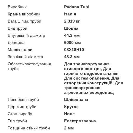
Виробник
Padana Tubi
Країна виробник
Італія
Вага 1 п.м. труби
2.319 кг
Вид труби
Шовна
Внутрішній діаметр
44.3 мм
Довжина
6000 мм
Марка стали
08Х18Н10
Зовнішній діаметр
48.3 мм
Область застосування
Для транспортування
труби
стислого повітря, Для
гарячого водопостачання,
Для систем опалення, Для
створення конструкцій, Для
транспортування
агресивних середовищ
Поверхня труби
Шліфована
Перетин труби
Кругле
Стан виробу
Нове
Тип труби
Електрозварна
Товщина стінки труби
2 мм