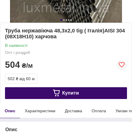
Труба нержавіюча 48,3х2,0 tig ( Італія)AISI 304
(08Х18Н10) харчова
В наявності
Опт і роздріб
504
₴/м
502 ₴
від 60 м
Купити
Опис
Характеристики
Доставка
Оплата
Умови п
Опис