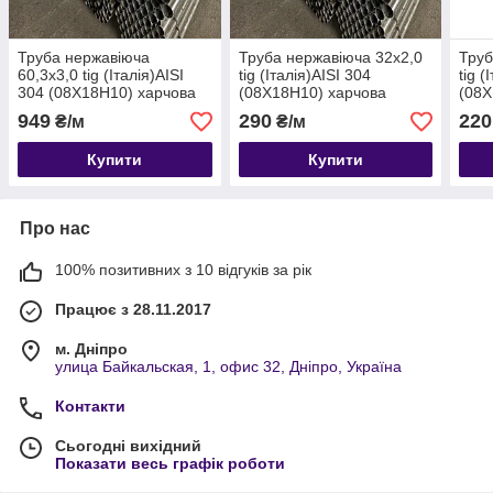
Труба нержавіюча
Труба нержавіюча 32х2,0
Труб
60,3х3,0 tig (Італія)AISI
tig (Італія)AISI 304
tig (
304 (08Х18Н10) харчова
(08Х18Н10) харчова
(08Х
949
290
220
₴/м
₴/м
Купити
Купити
Про нас
100% позитивних з 10 відгуків за рік
Працює з 28.11.2017
м. Дніпро
улица Байкальская, 1, офис 32, Дніпро, Україна
Контакти
Сьогодні вихідний
Показати весь графік роботи