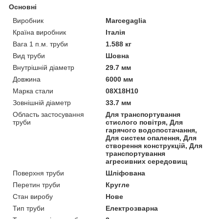
Основні
Виробник
Marcegaglia
Країна виробник
Італія
Вага 1 п.м. труби
1.588 кг
Вид труби
Шовна
Внутрішній діаметр
29.7 мм
Довжина
6000 мм
Марка стали
08Х18Н10
Зовнішній діаметр
33.7 мм
Область застосування
Для транспортування
труби
стислого повітря, Для
гарячого водопостачання,
Для систем опалення, Для
створення конструкцій, Для
транспортування
агресивних середовищ
Поверхня труби
Шліфована
Перетин труби
Кругле
Стан виробу
Нове
Тип труби
Електрозварна