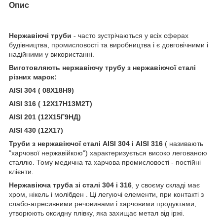
Опис
Нержавіючі труби
- часто зустрічаються у всіх сферах
будівництва, промисловості та виробництва і є довговічними і
надійними у використанні.
Виготовляють нержавіючу трубу з нержавіючої сталі
різних марок:
AISI 304 ( 08Х18Н9)
AISI 316 ( 12Х17Н13М2Т)
AISI 201 (12Х15Г9НД)
AISI 430 (12Х17)
Труби з нержавіючої сталі AISI 304 і AISI 316
( називають
"харчової нержавійкою") характеризується високо легованою
сталлю. Тому медична та харчова промисловості - постійні
клієнти.
Нержавіюча труба зі сталі 304 і 316
, у своєму складі має
хром, нікель і молібден . Ці легуючі елементи, при контакті з
слабо-агресивними речовинами і харчовими продуктами,
утворюють оксидну плівку, яка захищає метал від іржі.