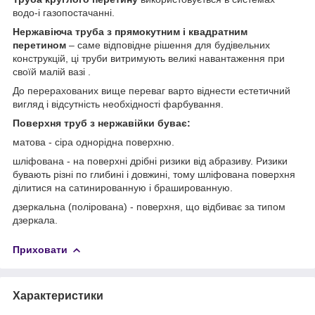
водо-і газопостачанні.
Нержавіюча труба з прямокутним і квадратним
перетином
– саме відповідне рішення для будівельних
конструкцій, ці труби витримують великі навантаження при
своїй малій вазі .
До перерахованих вище переваг варто віднести естетичний
вигляд і відсутність необхідності фарбування.
Поверхня труб з нержавійки буває:
матова - сіра однорідна поверхню.
шліфована - на поверхні дрібні ризики від абразиву. Ризики
бувають різні по глибині і довжині, тому шліфована поверхня
ділитися на сатинированную і брашированную.
дзеркальна (полірована) - поверхня, що відбиває за типом
дзеркала.
Приховати
Характеристики