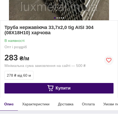
Труба нержавіюча 33,7х2,0 tig AISI 304
(08Х18Н10) харчова
В наявності
Опт і роздріб
283
₴/м
Мінімальна сума замовлення на сайті — 500 ₴
278 ₴
від 60 м
Купити
Опис
Характеристики
Доставка
Оплата
Умови п