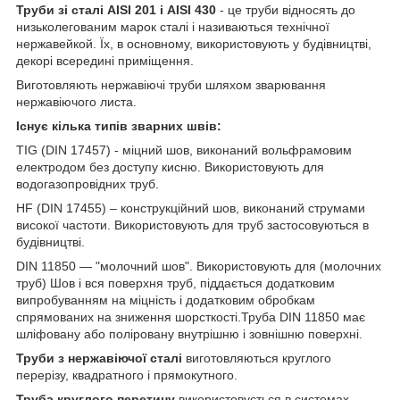
Труби зі сталі AISI 201 і AISI 430
- це труби відносять до
низьколегованим марок сталі і називаються технічної
нержавейкой. Їх, в основному, використовують у будівництві,
декорі всередині приміщення.
Виготовляють нержавіючі труби шляхом зварювання
нержавіючого листа.
Існує кілька типів зварних швів:
TIG (DIN 17457) - міцний шов, виконаний вольфрамовим
електродом без доступу кисню. Використовують для
водогазопровідних труб.
HF (DIN 17455) – конструкційний шов, виконаний струмами
високої частоти. Використовують для труб застосовуються в
будівництві.
DIN 11850 ― "молочний шов". Використовують для (молочних
труб) Шов і вся поверхня труб, піддається додатковим
випробуванням на міцність і додатковим обробкам
спрямованих на зниження шорсткості.Труба DIN 11850 має
шліфовану або поліровану внутрішню і зовнішню поверхні.
Труби з нержавіючої сталі
виготовляються круглого
перерізу, квадратного і прямокутного.
Труба круглого перетину
використовується в системах