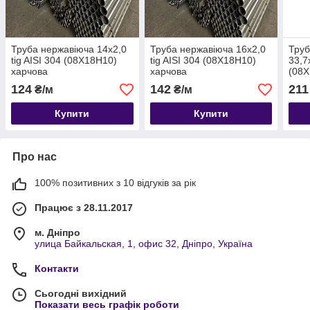
Труба нержавіюча 14х2,0
Труба нержавіюча 16х2,0
Труб
tig AISI 304 (08Х18Н10)
tig AISI 304 (08Х18Н10)
33,7
харчова
харчова
(08Х
124
142
211
₴/м
₴/м
Купити
Купити
Про нас
100% позитивних з 10 відгуків за рік
Працює з 28.11.2017
м. Дніпро
улица Байкальская, 1, офис 32, Дніпро, Україна
Контакти
Сьогодні вихідний
Показати весь графік роботи