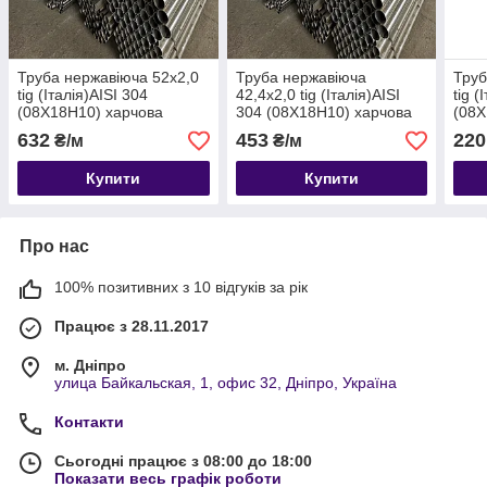
Труба нержавіюча 52х2,0
Труба нержавіюча
Труб
tig (Італія)AISI 304
42,4х2,0 tig (Італія)AISI
tig (
(08Х18Н10) харчова
304 (08Х18Н10) харчова
(08Х
632
453
220
₴/м
₴/м
Купити
Купити
Про нас
100% позитивних з 10 відгуків за рік
Працює з 28.11.2017
м. Дніпро
улица Байкальская, 1, офис 32, Дніпро, Україна
Контакти
Сьогодні працює з 08:00 до 18:00
Показати весь графік роботи