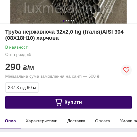
Труба нержавіюча 32х2,0 tig (Італія)AISI 304
(08Х18Н10) харчова
В наявності
Опт і роздріб
290
₴/м
Мінімальна сума замовлення на сайті — 500 ₴
287 ₴
від 60 м
Купити
Опис
Характеристики
Доставка
Оплата
Умови п