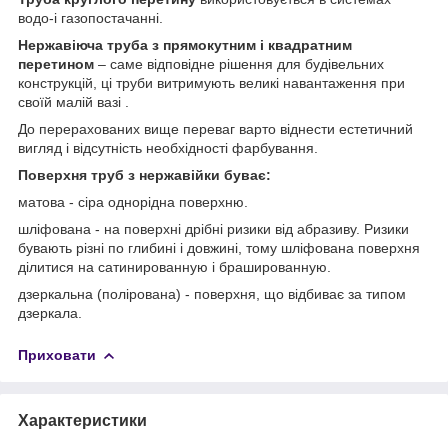
водо-і газопостачанні.
Нержавіюча труба з прямокутним і квадратним
перетином
– саме відповідне рішення для будівельних
конструкцій, ці труби витримують великі навантаження при
своїй малій вазі .
До перерахованих вище переваг варто віднести естетичний
вигляд і відсутність необхідності фарбування.
Поверхня труб з нержавійки буває:
матова - сіра однорідна поверхню.
шліфована - на поверхні дрібні ризики від абразиву. Ризики
бувають різні по глибині і довжині, тому шліфована поверхня
ділитися на сатинированную і брашированную.
дзеркальна (полірована) - поверхня, що відбиває за типом
дзеркала.
Приховати
Характеристики