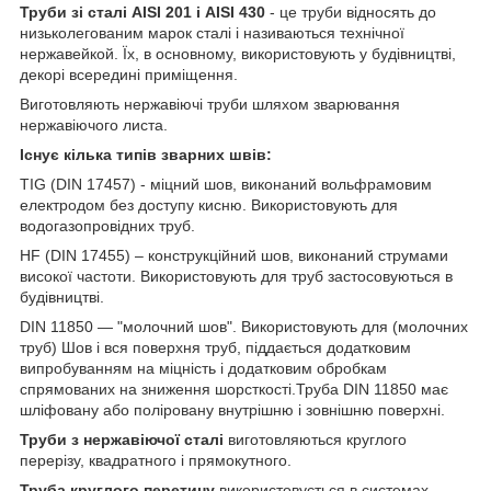
Труби зі сталі AISI 201 і AISI 430
- це труби відносять до
низьколегованим марок сталі і називаються технічної
нержавейкой. Їх, в основному, використовують у будівництві,
декорі всередині приміщення.
Виготовляють нержавіючі труби шляхом зварювання
нержавіючого листа.
Існує кілька типів зварних швів:
TIG (DIN 17457) - міцний шов, виконаний вольфрамовим
електродом без доступу кисню. Використовують для
водогазопровідних труб.
HF (DIN 17455) – конструкційний шов, виконаний струмами
високої частоти. Використовують для труб застосовуються в
будівництві.
DIN 11850 ― "молочний шов". Використовують для (молочних
труб) Шов і вся поверхня труб, піддається додатковим
випробуванням на міцність і додатковим обробкам
спрямованих на зниження шорсткості.Труба DIN 11850 має
шліфовану або поліровану внутрішню і зовнішню поверхні.
Труби з нержавіючої сталі
виготовляються круглого
перерізу, квадратного і прямокутного.
Труба круглого перетину
використовується в системах