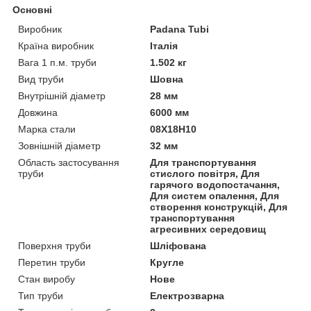
Основні
Виробник
Padana Tubi
Країна виробник
Італія
Вага 1 п.м. труби
1.502 кг
Вид труби
Шовна
Внутрішній діаметр
28 мм
Довжина
6000 мм
Марка стали
08Х18Н10
Зовнішній діаметр
32 мм
Область застосування
Для транспортування
труби
стислого повітря, Для
гарячого водопостачання,
Для систем опалення, Для
створення конструкцій, Для
транспортування
агресивних середовищ
Поверхня труби
Шліфована
Перетин труби
Кругле
Стан виробу
Нове
Тип труби
Електрозварна