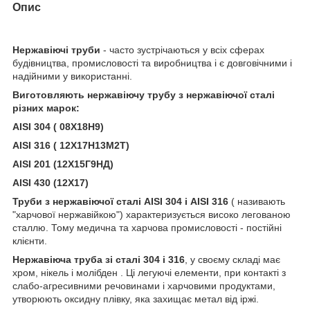
Опис
Нержавіючі труби
- часто зустрічаються у всіх сферах
будівництва, промисловості та виробництва і є довговічними і
надійними у використанні.
Виготовляють нержавіючу трубу з нержавіючої сталі
різних марок:
AISI 304 ( 08Х18Н9)
AISI 316 ( 12Х17Н13М2Т)
AISI 201 (12Х15Г9НД)
AISI 430 (12Х17)
Труби з нержавіючої сталі AISI 304 і AISI 316
( називають
"харчової нержавійкою") характеризується високо легованою
сталлю. Тому медична та харчова промисловості - постійні
клієнти.
Нержавіюча труба зі сталі 304 і 316
, у своєму складі має
хром, нікель і молібден . Ці легуючі елементи, при контакті з
слабо-агресивними речовинами і харчовими продуктами,
утворюють оксидну плівку, яка захищає метал від іржі.