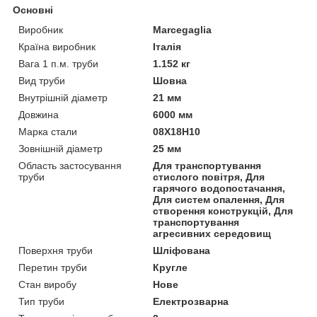
Основні
Виробник
Marcegaglia
Країна виробник
Італія
Вага 1 п.м. труби
1.152 кг
Вид труби
Шовна
Внутрішній діаметр
21 мм
Довжина
6000 мм
Марка стали
08Х18Н10
Зовнішній діаметр
25 мм
Область застосування
Для транспортування
труби
стислого повітря, Для
гарячого водопостачання,
Для систем опалення, Для
створення конструкцій, Для
транспортування
агресивних середовищ
Поверхня труби
Шліфована
Перетин труби
Кругле
Стан виробу
Нове
Тип труби
Електрозварна