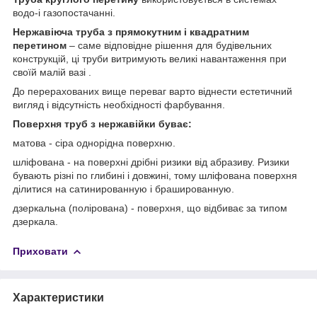
водо-і газопостачанні.
Нержавіюча труба з прямокутним і квадратним
перетином
– саме відповідне рішення для будівельних
конструкцій, ці труби витримують великі навантаження при
своїй малій вазі .
До перерахованих вище переваг варто віднести естетичний
вигляд і відсутність необхідності фарбування.
Поверхня труб з нержавійки буває:
матова - сіра однорідна поверхню.
шліфована - на поверхні дрібні ризики від абразиву. Ризики
бувають різні по глибині і довжині, тому шліфована поверхня
ділитися на сатинированную і брашированную.
дзеркальна (полірована) - поверхня, що відбиває за типом
дзеркала.
Приховати
Характеристики