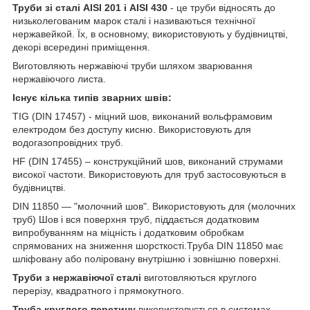
Труби зі сталі AISI 201 і AISI 430
- це труби відносять до
низьколегованим марок сталі і називаються технічної
нержавейкой. Їх, в основному, використовують у будівництві,
декорі всередині приміщення.
Виготовляють нержавіючі труби шляхом зварювання
нержавіючого листа.
Існує кілька типів зварних швів:
TIG (DIN 17457) - міцний шов, виконаний вольфрамовим
електродом без доступу кисню. Використовують для
водогазопровідних труб.
HF (DIN 17455) – конструкційний шов, виконаний струмами
високої частоти. Використовують для труб застосовуються в
будівництві.
DIN 11850 ― "молочний шов". Використовують для (молочних
труб) Шов і вся поверхня труб, піддається додатковим
випробуванням на міцність і додатковим обробкам
спрямованих на зниження шорсткості.Труба DIN 11850 має
шліфовану або поліровану внутрішню і зовнішню поверхні.
Труби з нержавіючої сталі
виготовляються круглого
перерізу, квадратного і прямокутного.
Труба круглого перетину
використовується в системах