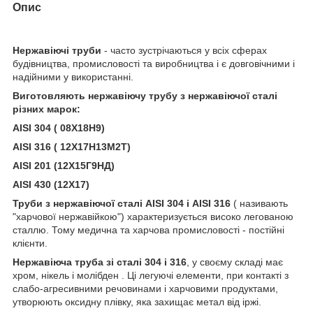
Опис
Нержавіючі труби
- часто зустрічаються у всіх сферах
будівництва, промисловості та виробництва і є довговічними і
надійними у використанні.
Виготовляють нержавіючу трубу з нержавіючої сталі
різних марок:
AISI 304 ( 08Х18Н9)
AISI 316 ( 12Х17Н13М2Т)
AISI 201 (12Х15Г9НД)
AISI 430 (12Х17)
Труби з нержавіючої сталі AISI 304 і AISI 316
( називають
"харчової нержавійкою") характеризується високо легованою
сталлю. Тому медична та харчова промисловості - постійні
клієнти.
Нержавіюча труба зі сталі 304 і 316
, у своєму складі має
хром, нікель і молібден . Ці легуючі елементи, при контакті з
слабо-агресивними речовинами і харчовими продуктами,
утворюють оксидну плівку, яка захищає метал від іржі.