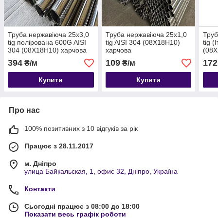
Труба нержавіюча 25х3,0
Труба нержавіюча 25х1,0
Труб
tig полірована 600G AISI
tig AISI 304 (08Х18Н10)
tig (
304 (08Х18Н10) харчова
харчова
(08Х
394
109
172
₴/м
₴/м
Купити
Купити
Про нас
100% позитивних з 10 відгуків за рік
Працює з 28.11.2017
м. Дніпро
улица Байкальская, 1, офис 32, Дніпро, Україна
Контакти
Сьогодні працює з 08:00 до 18:00
Показати весь графік роботи