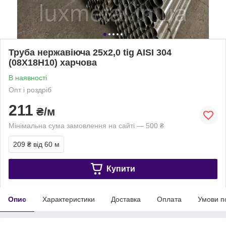
Труба нержавіюча 25х2,0 tig AISI 304
(08Х18Н10) харчова
В наявності
Опт і роздріб
211
₴/м
Мінімальна сума замовлення на сайті — 500 ₴
209 ₴
від 60 м
Купити
Опис
Характеристики
Доставка
Оплата
Умови п