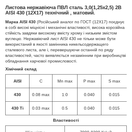
Листова нержавіюча ПВЛ сталь 3,0(1,25х2,5) 2B
AISI 430 (12Х17) технічний , матовий.
Марка AISI 430
(Російський аналог по ГОСТ (12Х17) поєднує
в собі високі міцнісні і механічні властивості, висока корозійна
стійкість завдяки високому вмісту хрому і низьким змістом
вуглецю. Нержавіючий лист AISI 430 не тільки може бути
використаний в якості замінника никельсодержащего
сталевого листа, але і, перевершуючи останній по ряду
властивостей, часто виявляється незамінним при виробництві
обладнання харчової промисловості.
Хімічний склад
AISI
C
Mn max
P max
S max
430
0.08 max
1.0
0.040
0.015
430 Ti
0.03 max
0.5
0.040
0.015
Властивості