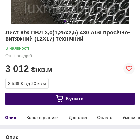
Лист н/ж ПВЛ 3,0(1,25х2,5) 430 AISI просічно-
витяжний (12Х17) технічний
В наявності
Опт і роздріб
3 012
₴/кв.м
2 536 ₴
від 30 кв.м
Купити
Опис
Характеристики
Доставка
Оплата
Умови п
Опис