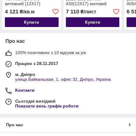
витяжний (12Х17)
430(12Х17) матовий
AISI
технічний
технічний
гаря
4 121
7 110
6 5
₴/кв.м
₴/лист
Купити
Купити
Про нас
100% позитивних з 10 відгуків за рік
Працює з 28.11.2017
м. Дніпро
улица Байкальская, 1, офис 32, Дніпро, Україна
Контакти
Сьогодні вихідний
Показати весь графік роботи
Про нас