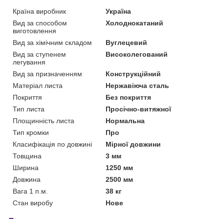
Країна виробник
Україна
Вид за способом
Холоднокатаний
виготовлення
Вид за хімічним складом
Вуглецевий
Вид за ступенем
Високолегований
легування
Вид за призначенням
Конструкційний
Матеріал листа
Нержавіюча сталь
Покриття
Без покриття
Тип листа
Просічно-витяжної
Площинність листа
Нормальна
Тип кромки
Про
Класифікація по довжині
Мірної довжини
Товщина
3 мм
Ширина
1250 мм
Довжина
2500 мм
Вага 1 п.м.
38 кг
Стан виробу
Нове