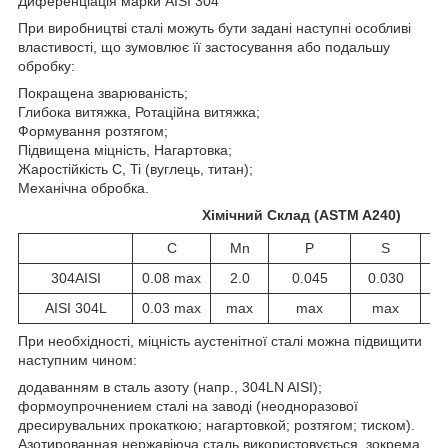
Диференціація марки AISI 304
При виробництві сталі можуть бути задані наступні особливі
властивості, що зумовлює її застосування або подальшу
обробку:
Покращена зварюваність;
Глибока витяжка, Ротаційна витяжка;
Формування розтягом;
Підвищена міцність, Нагартовка;
Жаростійкість C, Ti (вуглець, титан);
Механічна обробка.
Хімічний Склад (ASTM A240)
C
Mn
P
S
304AISI
0.08 max
2.0
0.045
0.030
AISI 304L
0.03 max
max
max
max
При необхідності, міцність аустенітної сталі можна підвищити
наступним чином:
додаванням в сталь азоту (напр., 304LN AISI);
формоупрочнением сталі на заводі (неодноразової
дресирувальних прокаткою; нагартовкой; розтягом; тиском).
Азотированная нержавіюча сталь використовується, зокрема,