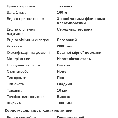
Країна виробник
Тайвань
Вага 1 п.м.
160 кг
Вид за призначенням
З особливими фізичними
властивостями
Вид за ступенем
Середньолегована
легування
Вид за хімічним складом
Легований
Довжина
2000 мм
Класифікація по довжині
Кратної мірної довжини
Матеріал листа
Нержавіюча сталь
Площинність листа
Висока
Стан виробу
Нове
Тип кромки
Про
Тип листа
Гладкий
Товщина
10 мм
Точність виготовлення
Висока
Ширина
1000 мм
Користувальницькі характеристики
Вид за способом
Гарячекатаний