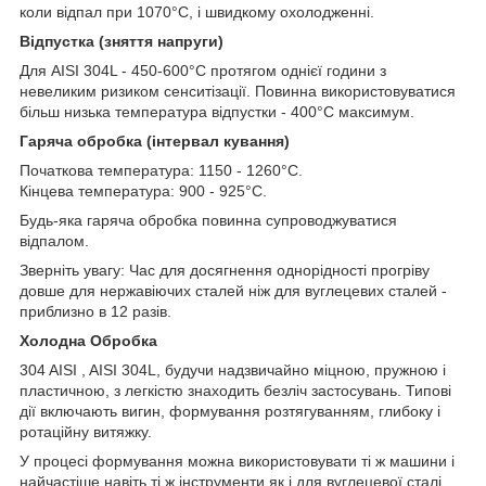
коли відпал при 1070°C, і швидкому охолодженні.
Відпустка (зняття напруги)
Для AISI 304L - 450-600°C протягом однієї години з
невеликим ризиком сенситізації. Повинна використовуватися
більш низька температура відпустки - 400°C максимум.
Гаряча обробка (інтервал кування)
Початкова температура: 1150 - 1260°C.
Кінцева температура: 900 - 925°C.
Будь-яка гаряча обробка повинна супроводжуватися
відпалом.
Зверніть увагу: Час для досягнення однорідності прогріву
довше для нержавіючих сталей ніж для вуглецевих сталей -
приблизно в 12 разів.
Холодна Обробка
304 AISI , AISI 304L, будучи надзвичайно міцною, пружною і
пластичною, з легкістю знаходить безліч застосувань. Типові
дії включають вигин, формування розтягуванням, глибоку і
ротаційну витяжку.
У процесі формування можна використовувати ті ж машини і
найчастіше навіть ті ж інструменти як і для вуглецевої сталі,