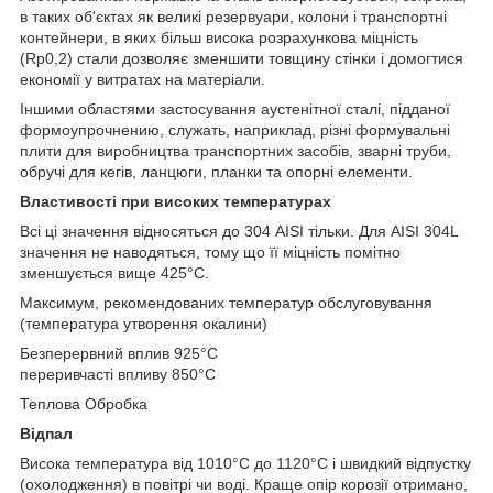
в таких об'єктах як великі резервуари, колони і транспортні
контейнери, в яких більш висока розрахункова міцність
(Rp0,2) стали дозволяє зменшити товщину стінки і домогтися
економії у витратах на матеріали.
Іншими областями застосування аустенітної сталі, підданої
формоупрочнению, служать, наприклад, різні формувальні
плити для виробництва транспортних засобів, зварні труби,
обручі для кегів, ланцюги, планки та опорні елементи.
Властивості при високих температурах
Всі ці значення відносяться до 304 AISI тільки. Для AISI 304L
значення не наводяться, тому що її міцність помітно
зменшується вище 425°C.
Максимум, рекомендованих температур обслуговування
(температура утворення окалини)
Безперервний вплив 925°C
переривчасті впливу 850°C
Теплова Обробка
Відпал
Висока температура від 1010°C до 1120°C і швидкий відпустку
(охолодження) в повітрі чи воді. Краще опір корозії отримано,