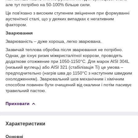
але тут потрібно на 50-100% більше сили.
Це пов'язано з високим ступенем зміцнення при формуванні
аустенітної сталі, що у деяких випадках є негативним
фактором.
Зварювання
Зварюваність – дуже хороша, легко зварювана.
Зазвичай теплова обробка після зварювання не потрібно.
Однак, де існує ризик міжкристалітної коррози, проводять
додаткове отожжение при 1050-1150°С. Для марок AISI 304L
(низький вуглець) або AISI 321 (стабілізація Ti) це умова –
предподчительно (нагрів шва до 1150°С з наступним швидким
охолодженням). Зварювальний шов механічним і хімічним
способом повинен бути очищений від окалини і потім пасивує
травильний пастою.
Приховати
Характеристики
Основні