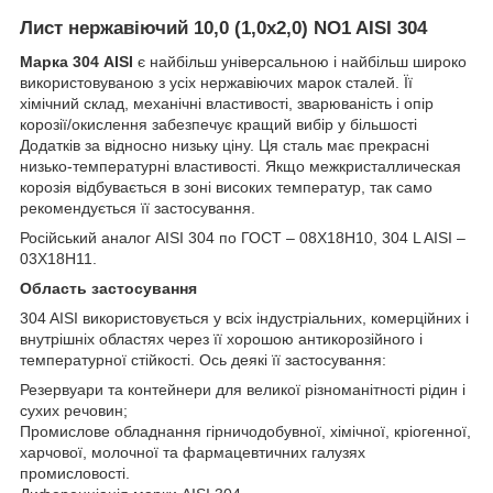
Лист нержавіючий 10,0 (1,0х2,0) NO1 AISI 304
Марка 304 AISI
є найбільш універсальною і найбільш широко
використовуваною з усіх нержавіючих марок сталей. Її
хімічний склад, механічні властивості, зварюваність і опір
корозії/окислення забезпечує кращий вибір у більшості
Додатків за відносно низьку ціну. Ця сталь має прекрасні
низько-температурні властивості. Якщо межкристаллическая
корозія відбувається в зоні високих температур, так само
рекомендується її застосування.
Російський аналог AISI 304 по ГОСТ – 08Х18Н10, 304 L AISI –
03Х18Н11.
Область застосування
304 AISI використовується у всіх індустріальних, комерційних і
внутрішніх областях через її хорошою антикорозійного і
температурної стійкості. Ось деякі її застосування:
Резервуари та контейнери для великої різноманітності рідин і
сухих речовин;
Промислове обладнання гірничодобувної, хімічної, кріогенної,
харчової, молочної та фармацевтичних галузях
промисловості.