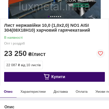
Лист нержавійки 10,0 (1,0х2,0) NO1 AISI
304(08Х18Н10) харчовий гарячекатаний
В наявності
Опт і роздріб
23 250
₴/лист
22 087 ₴
від 10 листів
Купити
Опис
Характеристики
Доставка
Оплата
Умови п
Опис