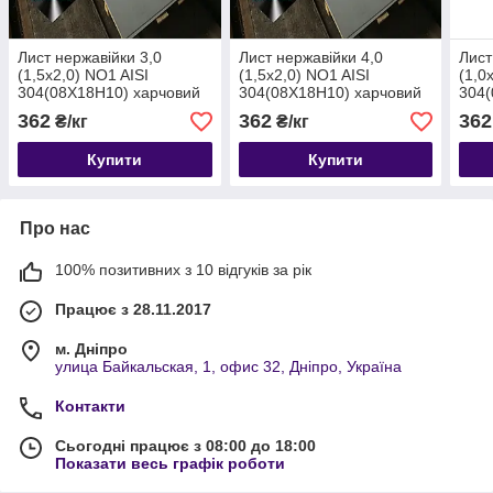
Лист нержавійки 3,0
Лист нержавійки 4,0
Лист
(1,5х2,0) NO1 AISI
(1,5х2,0) NO1 AISI
(1,0
304(08Х18Н10) харчовий
304(08Х18Н10) харчовий
304(
гарячекатаний.
гарячекатаний.
гаря
362
362
362
₴/кг
₴/кг
Купити
Купити
Про нас
100% позитивних з 10 відгуків за рік
Працює з 28.11.2017
м. Дніпро
улица Байкальская, 1, офис 32, Дніпро, Україна
Контакти
Сьогодні працює з 08:00 до 18:00
Показати весь графік роботи