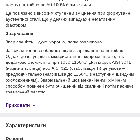
але тут потрібно на 50-100% більше сили.
Це пов'язано з високим ступенем зміцнення при формуванні
аустенітної сталі, що у деяких випадках є негативним
фактором.
Зварювання
Зварюваність – дуже хороша, легко зварювана.
Зазвичай теплова обробка після зварювання не потрібно.
Однак, де існує ризик міжкристалітної коррози, проводять
додаткове отожжение при 1050-1150°С. Для марок AISI 304L
(низький вуглець) або AISI 321 (стабілізація Ti) це умова –
предподчительно (нагрів шва до 1150°С з наступним швидким
охолодженням). Зварювальний шов механічним і хімічним
способом повинен бути очищений від окалини і потім пасивує
травильний пастою.
Приховати
Характеристики
Основні