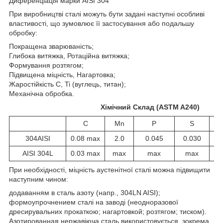
Диференціація марки AISI 304
При виробництві сталі можуть бути задані наступні особливі
властивості, що зумовлює її застосування або подальшу
обробку:
Покращена зварюваність;
Глибока витяжка, Ротаційна витяжка;
Формування розтягом;
Підвищена міцність, Нагартовка;
Жаростійкість C, Ti (вуглець, титан);
Механічна обробка.
Хімічний Склад (ASTM A240)
C
Mn
P
S
304AISI
0.08 max
2.0
0.045
0.030
AISI 304L
0.03 max
max
max
max
При необхідності, міцність аустенітної сталі можна підвищити
наступним чином:
додаванням в сталь азоту (напр., 304LN AISI);
формоупрочнением сталі на заводі (неодноразової
дресирувальних прокаткою; нагартовкой; розтягом; тиском).
Азотированная нержавіюча сталь використовується, зокрема,