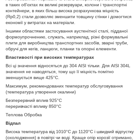
в таких об'єктах як великі резервуари, колони і транспортні
контейнери, в яких більш висока розрахункова міцність
(Rp0,2) стали дозволяє зменшити товщину стінки і домогтися
економії у витратах на матеріали.
Іншими областями застосування аустенітної сталі, підданої
формоупрочнению, служать, наприклад, різні формувальні
плити для виробництва транспортних засобів, зварні труби,
обручі для кегів, ланцюги, планки та опорні елементи.
Властивості при високих температурах
Всі ці значення відносяться до 304 AISI тільки. Для AISI 304L
значення не наводяться, тому що її міцність помітно
зменшується вище 425°C.
Максимум, рекомендованих температур обслуговування
(температура утворення окалини)
Безперервний вплив 925°C
переривчасті впливу 850°C
Теплова Обробка
Відпал
Висока температура від 1010°C до 1120°C і швидкий відпустку
(охолодження) в повітрі чи воді. Краще опір корозії отримано,