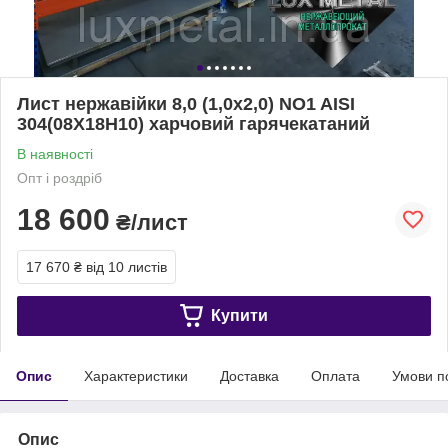
Лист нержавійки 8,0 (1,0х2,0) NO1 AISI
304(08Х18Н10) харчовий гарячекатаний
В наявності
Опт і роздріб
18 600
₴/лист
17 670 ₴
від 10 листів
Купити
Опис
Характеристики
Доставка
Оплата
Умови п
Опис