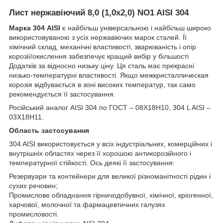
Лист нержавіючий 8,0 (1,0х2,0) NO1 AISI 304
Марка 304 AISI
є найбільш універсальною і найбільш широко
використовуваною з усіх нержавіючих марок сталей. Її
хімічний склад, механічні властивості, зварюваність і опір
корозії/окислення забезпечує кращий вибір у більшості
Додатків за відносно низьку ціну. Ця сталь має прекрасні
низько-температурні властивості. Якщо межкристаллическая
корозія відбувається в зоні високих температур, так само
рекомендується її застосування.
Російський аналог AISI 304 по ГОСТ – 08Х18Н10, 304 L AISI –
03Х18Н11.
Область застосування
304 AISI використовується у всіх індустріальних, комерційних і
внутрішніх областях через її хорошою антикорозійного і
температурної стійкості. Ось деякі її застосування:
Резервуари та контейнери для великої різноманітності рідин і
сухих речовин;
Промислове обладнання гірничодобувної, хімічної, кріогенної,
харчової, молочної та фармацевтичних галузях
промисловості.