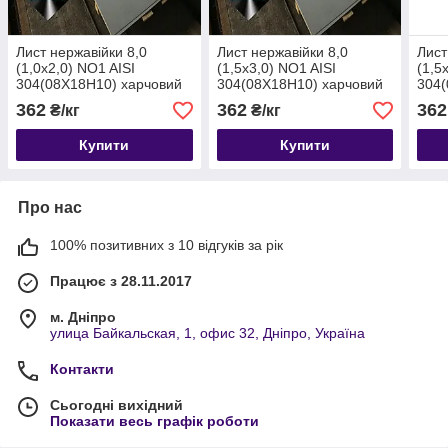
Лист нержавійки 8,0
Лист нержавійки 8,0
Лист
(1,0х2,0) NO1 AISI
(1,5х3,0) NO1 AISI
(1,5
304(08Х18Н10) харчовий
304(08Х18Н10) харчовий
304(
гарячекатаний
гарячекатаний
гаря
362
362
362
₴/кг
₴/кг
Купити
Купити
Про нас
100% позитивних з 10 відгуків за рік
Працює з 28.11.2017
м. Дніпро
улица Байкальская, 1, офис 32, Дніпро, Україна
Контакти
Сьогодні вихідний
Показати весь графік роботи