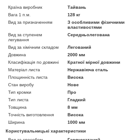
Країна виробник
Тайвань
Вага 1 п.м.
128 кг
Вид за призначенням
З особливими фізичними
властивостями
Вид за ступенем
Середньолегована
легування
Вид за хімічним складом
Легований
Довжина
2000 мм
Класифікація по довжині
Кратної мірної довжини
Матеріал листа
Нержавіюча сталь
Площинність листа
Висока
Стан виробу
Нове
Тип кромки
Про
Тип листа
Гладкий
Товщина
8 мм
Точність виготовлення
Висока
Ширина
1000 мм
Користувальницькі характеристики
Вид за способом
Гарячекатаний