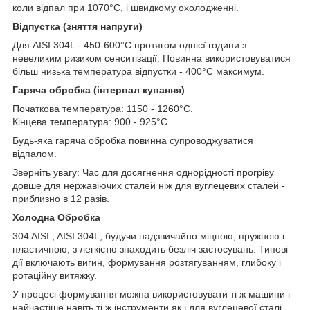
коли відпал при 1070°C, і швидкому охолодженні.
Відпустка (зняття напруги)
Для AISI 304L - 450-600°C протягом однієї години з
невеликим ризиком сенситізації. Повинна використовуватися
більш низька температура відпустки - 400°C максимум.
Гаряча обробка (інтервал кування)
Початкова температура: 1150 - 1260°C.
Кінцева температура: 900 - 925°C.
Будь-яка гаряча обробка повинна супроводжуватися
відпалом.
Зверніть увагу: Час для досягнення однорідності прогріву
довше для нержавіючих сталей ніж для вуглецевих сталей -
приблизно в 12 разів.
Холодна Обробка
304 AISI , AISI 304L, будучи надзвичайно міцною, пружною і
пластичною, з легкістю знаходить безліч застосувань. Типові
дії включають вигин, формування розтягуванням, глибоку і
ротаційну витяжку.
У процесі формування можна використовувати ті ж машини і
найчастіше навіть ті ж інструменти як і для вуглецевої сталі,