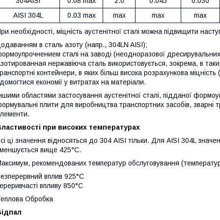
304AISI
0.08 max
2.0
0.045
0.030
AISI 304L
0.03 max
max
max
max
ри необхідності, міцність аустенітної сталі можна підвищити наст
одаванням в сталь азоту (напр., 304LN AISI);
ормоупрочнением сталі на заводі (неодноразової дресирувальних 
зотированная нержавіюча сталь використовується, зокрема, в таких 
ранспортні контейнери, в яких більш висока розрахункова міцність
 домогтися економії у витратах на матеріали.
ншими областями застосування аустенітної сталі, підданої формоу
ормувальні плити для виробництва транспортних засобів, зварні тру
лементи.
Властивості при високих температурах
сі ці значення відносяться до 304 AISI тільки. Для AISI 304L значе
меншується вище 425°C.
аксимум, рекомендованих температур обслуговування (температур
езперервний вплив 925°C
ереривчасті впливу 850°C
еплова Обробка
Відпал