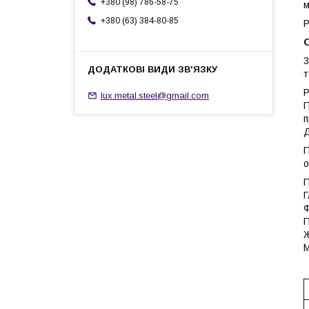
+380 (98) 786-58-75
м
+380 (63) 384-80-85
Р
3
т
Р
lux.metal.steel@gmail.com
П
п
Д
П
о
П
Г
Ф
П
Ж
М