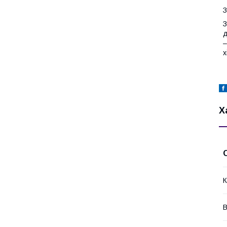
З
З
д
–
х
Х
К
В