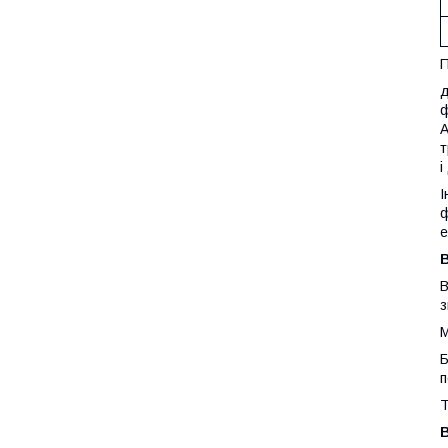
П
д
ф
А
т
і
І
ф
е
В
з
М
Б
п
Т