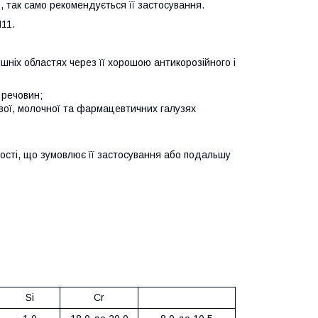
, так само рекомендується її застосування.
Н11.
рішніх областях через її хорошою антикорозійного і
 речовин;
ової, молочної та фармацевтичних галузях
вості, що зумовлює її застосування або подальшу
Si
Cr