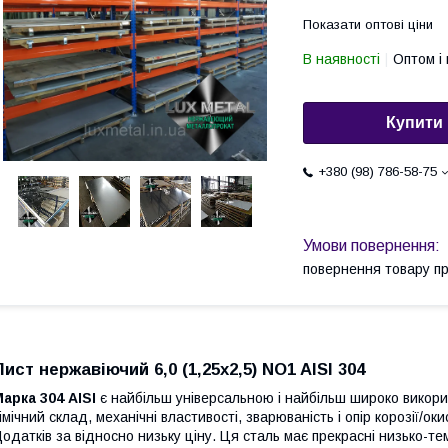
Показати оптові ціни
В наявності
Оптом і 
Купити
+380 (98) 786-58-75
повернення товару п
Лист нержавіючий 6,0 (1,25х2,5) NO1 AISI 304
арка 304 AISI
є найбільш універсальною і найбільш широко викори
імічний склад, механічні властивості, зварюваність і опір корозії/о
одатків за відносно низьку ціну. Ця сталь має прекрасні низько-те