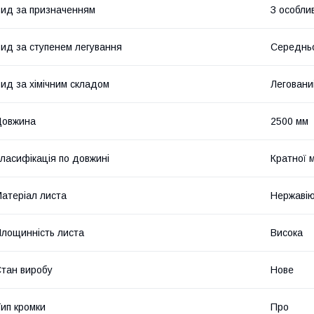
ид за призначенням
З особли
ид за ступенем легування
Середнь
ид за хімічним складом
Леговани
Довжина
2500 мм
ласифікація по довжині
Кратної 
атеріал листа
Нержавію
лощинність листа
Висока
тан виробу
Нове
ип кромки
Про