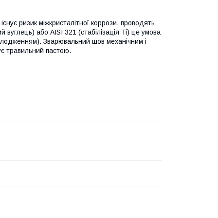
існує ризик міжкристалітної коррози, проводять
вуглець) або AISI 321 (стабілізація Ti) це умова
олодженням). Зварювальний шов механічним і
ує травильний пастою.