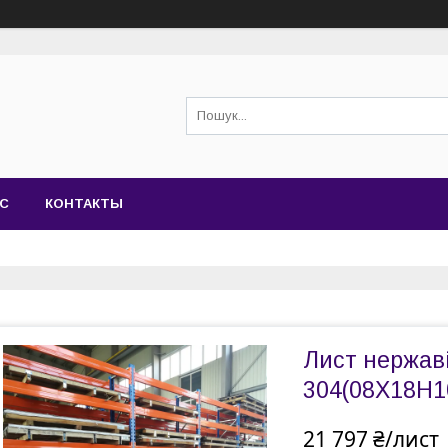
АС
КОНТАКТЫ
Лист нержаві
304(08Х18Н1
21 797 ₴/лист