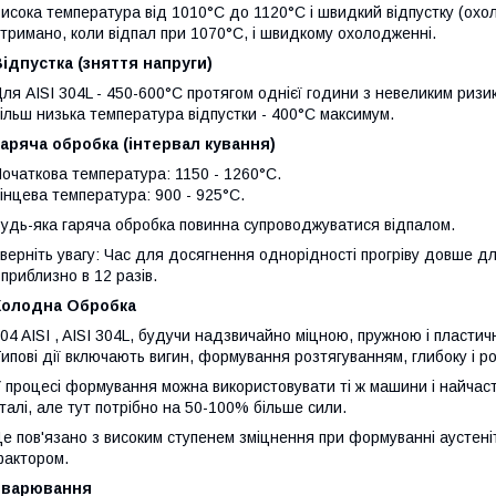
исока температура від 1010°C до 1120°C і швидкий відпустку (охоло
тримано, коли відпал при 1070°C, і швидкому охолодженні.
ідпустка (зняття напруги)
ля AISI 304L - 450-600°C протягом однієї години з невеликим ризи
ільш низька температура відпустки - 400°C максимум.
аряча обробка (інтервал кування)
очаткова температура: 1150 - 1260°C.
інцева температура: 900 - 925°C.
удь-яка гаряча обробка повинна супроводжуватися відпалом.
верніть увагу: Час для досягнення однорідності прогріву довше д
 приблизно в 12 разів.
Холодна Обробка
04 AISI , AISI 304L, будучи надзвичайно міцною, пружною і пластич
ипові дії включають вигин, формування розтягуванням, глибоку і р
 процесі формування можна використовувати ті ж машини і найчастіш
талі, але тут потрібно на 50-100% більше сили.
е пов'язано з високим ступенем зміцнення при формуванні аустеніт
актором.
Зварювання