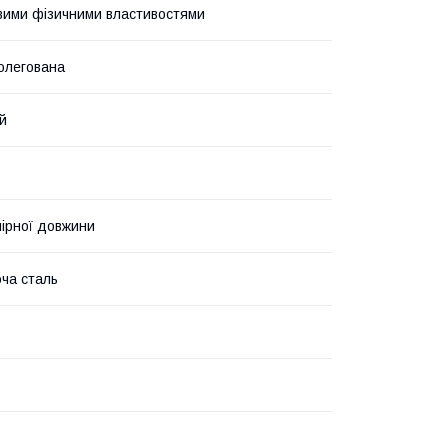
вими фізичними властивостями
олегована
й
мірної довжини
ча сталь