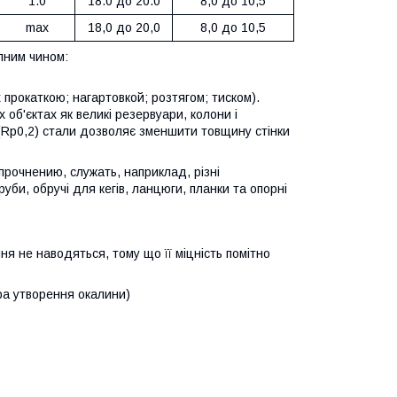
1.0
18.0 до 20.0
8,0 до 10,5
max
18,0 до 20,0
8,0 до 10,5
упним чином:
прокаткою; нагартовкой; розтягом; тиском).
об'єктах як великі резервуари, колони і
 (Rp0,2) стали дозволяє зменшити товщину стінки
прочнению, служать, наприклад, різні
би, обручі для кегів, ланцюги, планки та опорні
ння не наводяться, тому що її міцність помітно
а утворення окалини)