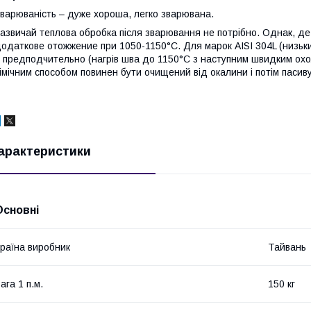
варюваність – дуже хороша, легко зварювана.
азвичай теплова обробка після зварювання не потрібно. Однак, де 
одаткове отожжение при 1050-1150°С. Для марок AISI 304L (низький 
 предподчительно (нагрів шва до 1150°С з наступним швидким ох
імічним способом повинен бути очищений від окалини і потім пасив
арактеристики
Основні
раїна виробник
Тайвань
ага 1 п.м.
150 кг