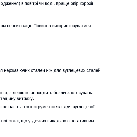
дження) в повітрі чи воді. Краще опір корозії
ком сенситізації. Повинна використовуватися
ля нержавіючих сталей ніж для вуглецевих сталей
ною, з легкістю знаходить безліч застосувань.
отаційну витяжку.
е навіть ті ж інструменти як і для вуглецевої
ної сталі, що у деяких випадках є негативним