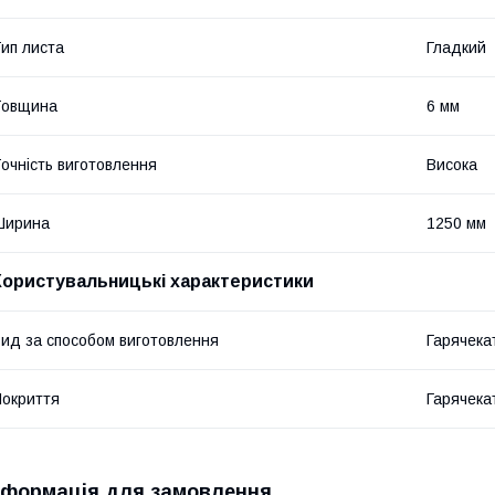
ип листа
Гладкий
Товщина
6 мм
очність виготовлення
Висока
Ширина
1250 мм
Користувальницькі характеристики
ид за способом виготовлення
Гарячека
окриття
Гарячека
нформація для замовлення