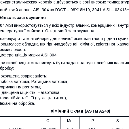
ежкристаллическая корозія відбувається в зоні високих температур
осійський аналог AISI 304 по ГОСТ – 08Х18Н10, 304 L AISI – 03Х18
Область застосування
04 AISI використовується у всіх індустріальних, комерційних і внут
емпературної стійкості. Ось деякі її застосування:
езервуари та контейнери для великої різноманітності рідин і сухих
ромислове обладнання гірничодобувної, хімічної, кріогенної, харч
ромисловості.
иференціація марки AISI 304
ри виробництві сталі можуть бути задані наступні особливі власти
бробку:
окращена зварюваність;
либока витяжка, Ротаційна витяжка;
ормування розтягом;
ідвищена міцність, Нагартовка;
аростійкість C, Ti (вуглець, титан);
еханічна обробка.
Хімічний Склад (ASTM A240)
C
Mn
P
S