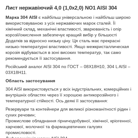
Лист нержавіючий 4,0 (1,0х2,0) NO1 AISI 304
Марка 304 AISI
є найбільш універсальною і найбільш широко
використовуваною з усіх нержавіючих марок сталей. Її
хімічний склад, механічні властивості, зварюваність і опір
корозії/окислення забезпечує кращий вибір у більшості
Додатків за відносно низьку ціну. Ця сталь має прекрасні
низько-температурні властивості. Якщо межкристаллическая
корозія відбувається в зоні високих температур, так само
рекомендується її застосування.
Російський аналог AISI 304 по ГОСТ – 08Х18Н10, 304 L AISI –
03Х18Н11.
Область застосування
304 AISI використовується у всіх індустріальних, комерційних і
внутрішніх областях через її хорошою антикорозійного і
температурної стійкості. Ось деякі її застосування:
Резервуари та контейнери для великої різноманітності рідин і
сухих речовин;
Промислове обладнання гірничодобувної, хімічної, кріогенної,
харчової, молочної та фармацевтичних галузях
промисловості.