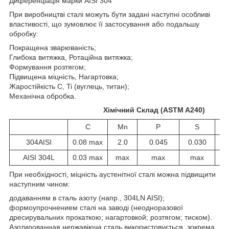
Диференціація марки AISI 304
При виробництві сталі можуть бути задані наступні особливі
властивості, що зумовлює її застосування або подальшу
обробку:
Покращена зварюваність;
Глибока витяжка, Ротаційна витяжка;
Формування розтягом;
Підвищена міцність, Нагартовка;
Жаростійкість C, Ti (вуглець, титан);
Механічна обробка.
Хімічний Склад (ASTM A240)
C
Mn
P
S
304AISI
0.08 max
2.0
0.045
0.030
AISI 304L
0.03 max
max
max
max
При необхідності, міцність аустенітної сталі можна підвищити
наступним чином:
додаванням в сталь азоту (напр., 304LN AISI);
формоупрочнением сталі на заводі (неодноразової
дресирувальних прокаткою; нагартовкой; розтягом; тиском).
Азотированная нержавіюча сталь використовується, зокрема,