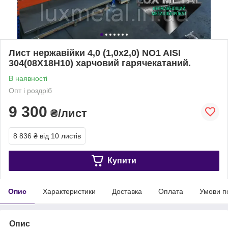
Лист нержавійки 4,0 (1,0х2,0) NO1 AISI
304(08Х18Н10) харчовий гарячекатаний.
В наявності
Опт і роздріб
9 300
₴/лист
8 836 ₴
від 10 листів
Купити
Опис
Характеристики
Доставка
Оплата
Умови п
Опис