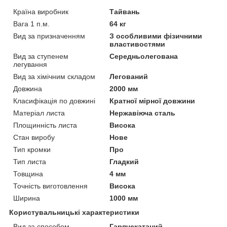
Країна виробник
Тайвань
Вага 1 п.м.
64 кг
Вид за призначенням
З особливими фізичними
властивостями
Вид за ступенем
Середньолегована
легування
Вид за хімічним складом
Легований
Довжина
2000 мм
Класифікація по довжині
Кратної мірної довжини
Матеріал листа
Нержавіюча сталь
Площинність листа
Висока
Стан виробу
Нове
Тип кромки
Про
Тип листа
Гладкий
Товщина
4 мм
Точність виготовлення
Висока
Ширина
1000 мм
Користувальницькі характеристики
Вид за способом
Гарячекатаний