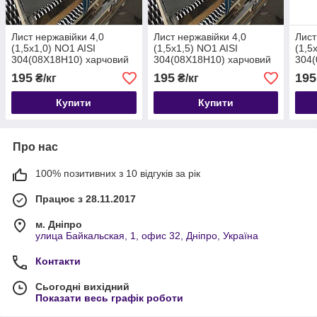
Лист нержавійки 4,0
Лист нержавійки 4,0
Лист
(1,5х1,0) NO1 AISI
(1,5х1,5) NO1 AISI
(1,5
304(08Х18Н10) харчовий
304(08Х18Н10) харчовий
304(
гарячекатаний.
гарячекатаний.
гаря
195
195
195
₴/кг
₴/кг
Купити
Купити
Про нас
100% позитивних з 10 відгуків за рік
Працює з 28.11.2017
м. Дніпро
улица Байкальская, 1, офис 32, Дніпро, Україна
Контакти
Сьогодні вихідний
Показати весь графік роботи