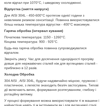
коли відпал при 1070°C, і швидкому охолодженні.
Відпустка (зняття напруги)
Для AISI 304L - 450-600°C протягом однієї години з
невеликим ризиком сенситізації. Повинна використовуватися
більш низька температура відпустки - 400°C максимум.
Гаряча обробка (інтервал кування)
Початкова температура: 1150 - 1260°C.
Кінцева температура: 900 - 925°C.
Будь-яка гаряча обробка повинна супроводжуватися
відпалом.
Зверніть увагу: Час для досягнення однорідності прогріву
довше для нержавіючих сталей ніж для вуглецевих сталей -
приблизно в 12 разів.
Холодна Обробка
304 AISI , AISI 304L, будучи надзвичайно міцною, пружною і
пластичною, з легкістю знаходить безліч застосувань. Типові
дії включають вигин, формування розтягуванням, глибоку і
ротаційну витяжку.
У процесі формування можна використовувати ті ж машини і
найчастіше навіть ті ж інструменти як і для вуглецевої сталі,