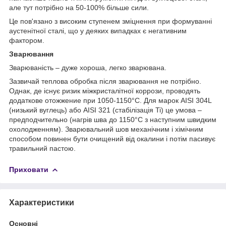
але тут потрібно на 50-100% більше сили.
Це пов'язано з високим ступенем зміцнення при формуванні
аустенітної сталі, що у деяких випадках є негативним
фактором.
Зварювання
Зварюваність – дуже хороша, легко зварювана.
Зазвичай теплова обробка після зварювання не потрібно.
Однак, де існує ризик міжкристалітної коррози, проводять
додаткове отожжение при 1050-1150°С. Для марок AISI 304L
(низький вуглець) або AISI 321 (стабілізація Ti) це умова –
предподчительно (нагрів шва до 1150°С з наступним швидким
охолодженням). Зварювальний шов механічним і хімічним
способом повинен бути очищений від окалини і потім пасивує
травильний пастою.
Приховати
Характеристики
Основні