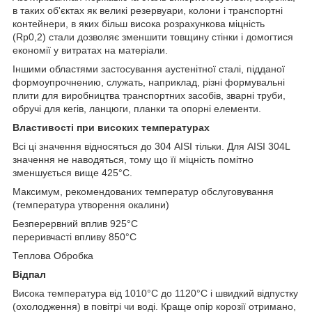
в таких об'єктах як великі резервуари, колони і транспортні
контейнери, в яких більш висока розрахункова міцність
(Rp0,2) стали дозволяє зменшити товщину стінки і домогтися
економії у витратах на матеріали.
Іншими областями застосування аустенітної сталі, підданої
формоупрочнению, служать, наприклад, різні формувальні
плити для виробництва транспортних засобів, зварні труби,
обручі для кегів, ланцюги, планки та опорні елементи.
Властивості при високих температурах
Всі ці значення відносяться до 304 AISI тільки. Для AISI 304L
значення не наводяться, тому що її міцність помітно
зменшується вище 425°C.
Максимум, рекомендованих температур обслуговування
(температура утворення окалини)
Безперервний вплив 925°C
переривчасті впливу 850°C
Теплова Обробка
Відпал
Висока температура від 1010°C до 1120°C і швидкий відпустку
(охолодження) в повітрі чи воді. Краще опір корозії отримано,