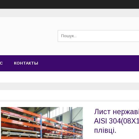
АС
КОНТАКТЫ
Лист нержаві
AISI 304(08Х
плівці.