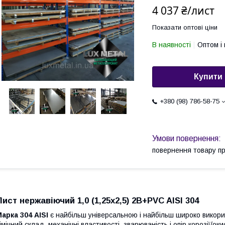
4 037 ₴/лист
Показати оптові ціни
В наявності
Оптом і 
Купити
+380 (98) 786-58-75
повернення товару п
Лист нержавіючий 1,0 (1,25х2,5) 2B+PVC AISI 304
арка 304 AISI
є найбільш універсальною і найбільш широко викори
імічний склад, механічні властивості, зварюваність і опір корозії/о