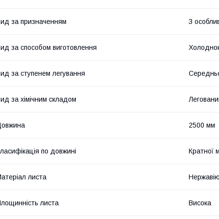
ид за призначенням
З особли
ид за способом виготовлення
Холодно
ид за ступенем легування
Середнь
ид за хімічним складом
Леговани
Довжина
2500 мм
ласифікація по довжині
Кратної 
атеріал листа
Нержавію
лощинність листа
Висока