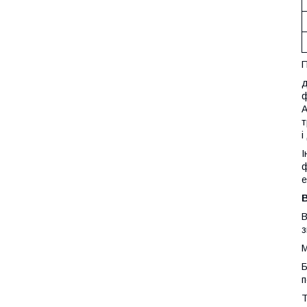
П
д
ф
А
т
і
І
ф
е
В
з
М
Б
п
Т