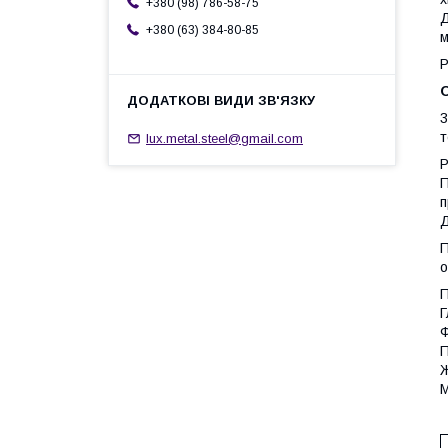
+380 (98) 786-58-75
Д
+380 (63) 384-80-85
м
Р
3
т
lux.metal.steel@gmail.com
Р
П
п
Д
П
о
П
Г
Ф
П
Ж
М