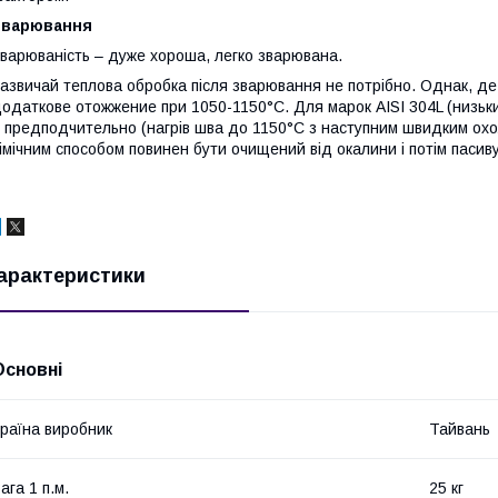
Зварювання
варюваність – дуже хороша, легко зварювана.
азвичай теплова обробка після зварювання не потрібно. Однак, де 
одаткове отожжение при 1050-1150°С. Для марок AISI 304L (низький 
 предподчительно (нагрів шва до 1150°С з наступним швидким ох
імічним способом повинен бути очищений від окалини і потім пасив
арактеристики
Основні
раїна виробник
Тайвань
ага 1 п.м.
25 кг