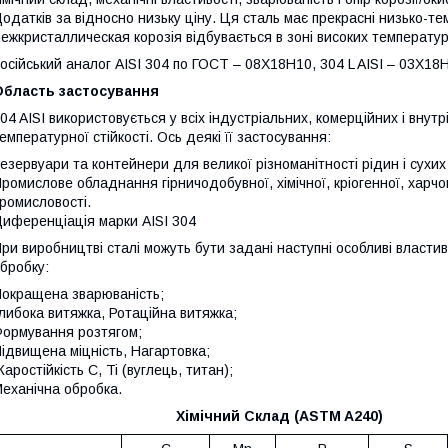
одатків за відносно низьку ціну. Ця сталь має прекрасні низько-те
ежкристаллическая корозія відбувається в зоні високих температур
осійський аналог AISI 304 по ГОСТ – 08Х18Н10, 304 L AISI – 03Х18
Область застосування
04 AISI використовується у всіх індустріальних, комерційних і внут
емпературної стійкості. Ось деякі її застосування:
езервуари та контейнери для великої різноманітності рідин і сухих
ромислове обладнання гірничодобувної, хімічної, кріогенної, харч
ромисловості.
иференціація марки AISI 304
ри виробництві сталі можуть бути задані наступні особливі власти
бробку:
окращена зварюваність;
либока витяжка, Ротаційна витяжка;
ормування розтягом;
ідвищена міцність, Нагартовка;
аростійкість C, Ti (вуглець, титан);
еханічна обробка.
Хімічний Склад (ASTM A240)