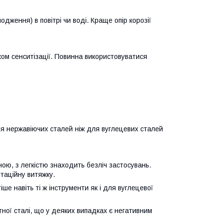
дження) в повітрі чи воді. Краще опір корозії
ком сенситізації. Повинна використовуватися
ля нержавіючих сталей ніж для вуглецевих сталей
ною, з легкістю знаходить безліч застосувань.
отаційну витяжку.
е навіть ті ж інструменти як і для вуглецевої
ної сталі, що у деяких випадках є негативним