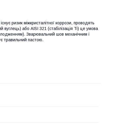
існує ризик міжкристалітної коррози, проводять
вуглець) або AISI 321 (стабілізація Ti) це умова
олодженням). Зварювальний шов механічним і
ує травильний пастою.