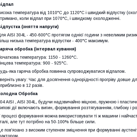
Відпал
исока температура від 1010°C до 1120°C і швидкий відпустку (охоло
тримано, коли відпал при 1070°C, і швидкому охолодженні.
ідпустка (зняття напруги)
ля AISI 304L - 450-600°C протягом однієї години з невеликим ризи
ільш низька температура відпустки - 400°C максимум.
аряча обробка (інтервал кування)
очаткова температура: 1150 - 1260°C.
інцева температура: 900 - 925°C.
удь-яка гаряча обробка повинна супроводжуватися відпалом.
верніть увагу: Час для досягнення однорідності прогріву довше д
 приблизно в 12 разів.
Холодна Обробка
04 AISI , AISI 304L, будучи надзвичайно міцною, пружною і пластич
ипові дії включають вигин, формування розтягуванням, глибоку і р
 процесі формування можна використовувати ті ж машини і найчастіш
талі, але тут потрібно на 50-100% більше сили.
е пов'язано з високим ступенем зміцнення при формуванні аустеніт
актором.