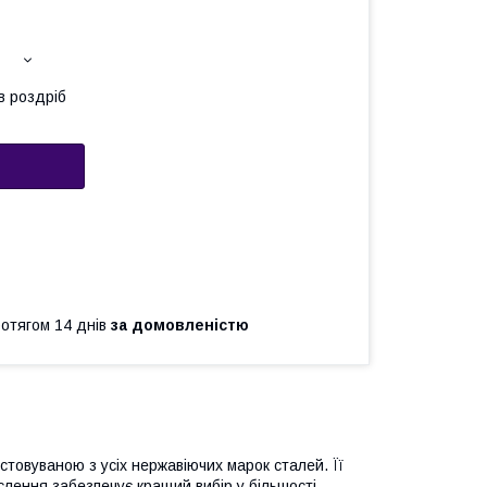
в роздріб
ротягом 14 днів
за домовленістю
стовуваною з усіх нержавіючих марок сталей. Її
кислення забезпечує кращий вибір у більшості