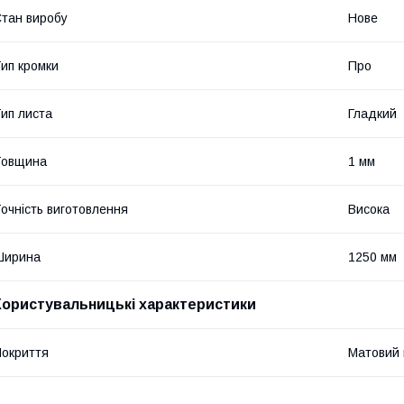
тан виробу
Нове
ип кромки
Про
ип листа
Гладкий
Товщина
1 мм
очність виготовлення
Висока
Ширина
1250 мм
Користувальницькі характеристики
окриття
Матовий в