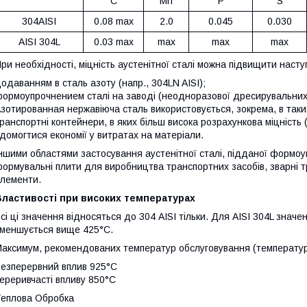
C
Mn
P
S
304AISI
0.08 max
2.0
0.045
0.030
AISI 304L
0.03 max
max
max
max
ри необхідності, міцність аустенітної сталі можна підвищити наст
одаванням в сталь азоту (напр., 304LN AISI);
ормоупрочнением сталі на заводі (неодноразової дресирувальних 
зотированная нержавіюча сталь використовується, зокрема, в таких 
ранспортні контейнери, в яких більш висока розрахункова міцність
 домогтися економії у витратах на матеріали.
ншими областями застосування аустенітної сталі, підданої формоу
ормувальні плити для виробництва транспортних засобів, зварні тру
лементи.
Властивості при високих температурах
сі ці значення відносяться до 304 AISI тільки. Для AISI 304L значе
меншується вище 425°C.
аксимум, рекомендованих температур обслуговування (температур
езперервний вплив 925°C
ереривчасті впливу 850°C
еплова Обробка