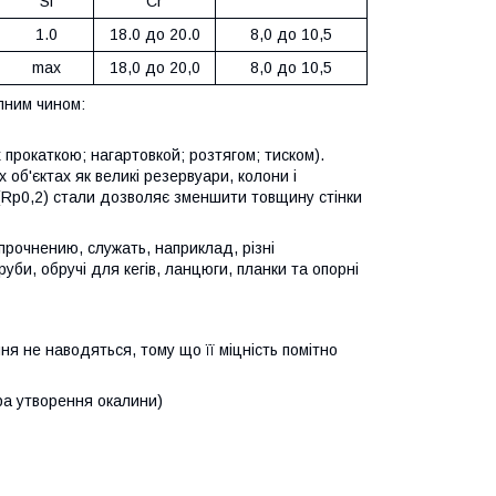
Si
Cr
1.0
18.0 до 20.0
8,0 до 10,5
max
18,0 до 20,0
8,0 до 10,5
упним чином:
прокаткою; нагартовкой; розтягом; тиском).
об'єктах як великі резервуари, колони і
 (Rp0,2) стали дозволяє зменшити товщину стінки
прочнению, служать, наприклад, різні
би, обручі для кегів, ланцюги, планки та опорні
ння не наводяться, тому що її міцність помітно
а утворення окалини)