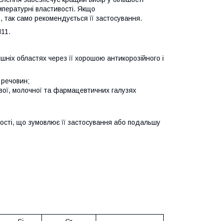
мпературні властивості. Якщо
, так само рекомендується її застосування.
Н11.
рішніх областях через її хорошою антикорозійного і
 речовин;
ової, молочної та фармацевтичних галузях
вості, що зумовлює її застосування або подальшу