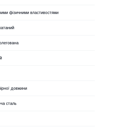
вими фізичними властивостями
катаний
олегована
й
мірної довжини
ча сталь