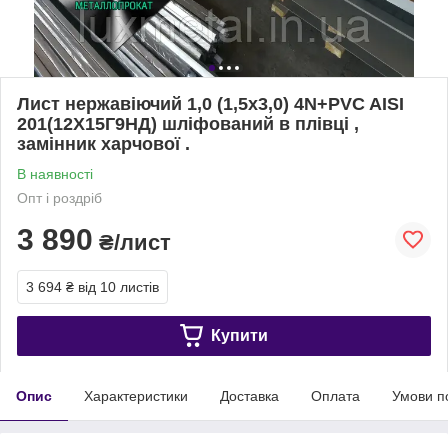
Лист нержавіючий 1,0 (1,5х3,0) 4N+PVC AISI
201(12Х15Г9НД) шліфований в плівці ,
замінник харчової .
В наявності
Опт і роздріб
3 890
₴/лист
3 694 ₴
від 10 листів
Купити
Опис
Характеристики
Доставка
Оплата
Умови п