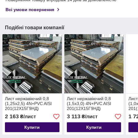
Всі умови повернення
Подібні товари компанії
Лист нержавіючий 0,8
Лист нержавіючий 0,8
Лист
(1,25х2,5) 4N+PVC AISI
(1,5х3,0) 4N+PVC AISI
(1,0
201(12Х15Г9НД)
201(12Х15Г9НД)
201
шліфований в плівці ,
шліфований в плівці ,
шліф
2 163
3 113
1 7
₴/лист
₴/лист
замінник харчової .
замінник харчової .
замі
Купити
Купити