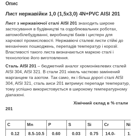
Опис
Лист нержавійки 1,0 (1,5х3,0) 4N+PVC AISI 201
Лист з нержавіючої сталі AISI 201
знаходить широке
застосування в будівництві та оздоблювальних роботах,
автомобілебудуванні, виробництві баків і цистерн для
харчової промисловості. Нержавіючі сталеві листи стійкі до
механічних пошкоджень, перепадів температур і корозії.
Властивості такого листа визначаються маркою сталі і
технологією його виготовлення.
Сталь AISI 201
– бюджетний аналог хромонікелевих сталей
AISI 304, AISI 321. В стали 201 нікель частково замінений
марганцем та азотом. Так само, як і більш дорогі сталі AISI
304, AISI 321, сталь аиси 201 витримує перепади температур,
тому успішно використовується в широкому температурному
діапазоні.
Хімічний склад в % стали
201
C
Mn
P
S
Si
Cr
Ni
0.12
8.5-10.5
0.60
0.03
0.75
14.0-
1.0-