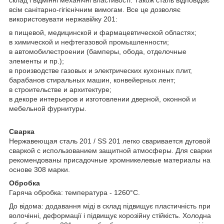
всім санітарно-гігієнічним вимогам. Все це дозволяє
використовувати нержавійку 201:
в пищевой, медицинской и фармацевтической областях;
в химической и нефтегазовой промышленности;
в автомобилестроении (бамперы, обода, отделочные
элементы и пр.);
в производстве газовых и электрических кухонных плит,
барабанов стиральных машин, конвейерных лент;
в строительстве и архитектуре;
в декоре интерьеров и изготовлении дверной, оконной и
мебельной фурнитуры.
Сварка
Нержавеющая сталь 201 / SS 201 легко сваривается дуговой
сваркой с использованием защитной атмосферы. Для сварки
рекомендованы присадочные хромникелевые материалы на
основе 308 марки.
Обробка
Гаряча обробка: температура - 1260°C.
До відома: додавання міді в склад підвищує пластичність при
волочінні, деформації і підвищує корозійну стійкість. Холодна