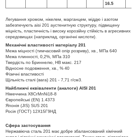
16.5
Легування хромом, нікелем, марганцем, міддю і азотом
забезпечують aisi 201 аустенитную структуру, підвищену
міцність, пластичність і високу корозійну стійкість в агресивних
середовищах (наприклад, органічні кислоти).
Механічні властивості матеріалу 201
Межа міцності (тимчасовий опір розриву), хв., МПа 640
Межа плинності, 0,2%, МПа 310
Твердість по Бриннелю, HB макс. 217
Відносне подовження, хв., % 40
Фізичні властивості
Щільність сталі (вага) 201 - 7,71 г/см3.
Найближчі еквіваленти (аналоги) AISI 201
Німеччина X8CrMnNi18-8
Європейські (EN) 1.4373
Японія (JIS) SUS 201
Росія (ГОСТ) 12Х15Г9НД
Сфера застосування
Нержавіюча сталь 201 має добре збалансований хімічний
склад і відмінні механічні властивості. Також сталь відповідає