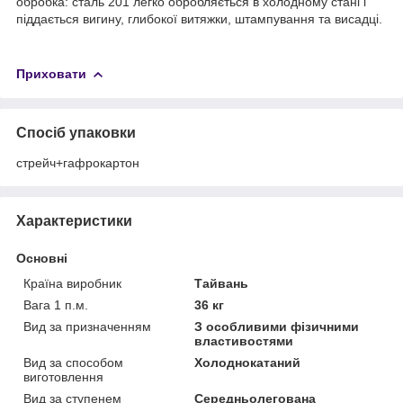
обробка: сталь 201 легко обробляється в холодному стані і
піддається вигину, глибокої витяжки, штампування та висадці.
Приховати
Спосіб упаковки
стрейч+гафрокартон
Характеристики
Основні
Країна виробник
Тайвань
Вага 1 п.м.
36 кг
Вид за призначенням
З особливими фізичними
властивостями
Вид за способом
Холоднокатаний
виготовлення
Вид за ступенем
Середньолегована