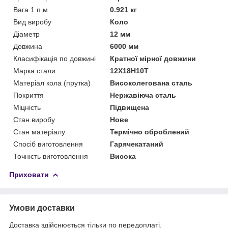
Вага 1 п.м.
0.921 кг
Вид виробу
Коло
Діаметр
12 мм
Довжина
6000 мм
Класифікація по довжині
Кратної мірної довжини
Марка стали
12Х18Н10Т
Матеріал кола (прутка)
Високолегована сталь
Покриття
Нержавіюча сталь
Міцність
Підвищена
Стан виробу
Нове
Стан матеріалу
Термічно оброблений
Спосіб виготовлення
Гарячекатаний
Точність виготовлення
Висока
Приховати
Умови доставки
Доставка здійснюється тільки по передоплаті.