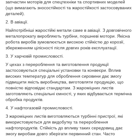
запчастин моторів для спецтехніки та спортивних моделей
(що вимагають зносостійкості та жаростійкості застосовуваних
деталей).
2. В авіації.
Найпотрібніші жаростійкі метали саме в авіації. З довговічного
металопрокату виробляють турбіни, поршневі мотори. Якісна
робота виробів зумовлюється високою стійкістю до корозії,
збереженням цілісності після довгих років експлуатації.
3. У харчовій промисловості.
У цехах з перероблення та виготовлення продукції
застосовуються спеціальні установки та конвеєри. Вплив
високих температур для оброблення сировини дає змогу
підвищити якість виробництва, виготовляти продукцію, що
повністю відповідає стандартам. З жароміцних листів
заготовляють спеціальні ємності, у яких відбувається термічна
обробка продуктів.
4. У нафтогазовій промисловості.
З жароміцних листів виготовляються турбінні пристрої, які
використовуються для видобутку та перероблення
нафтопродуктів. Стійкість до впливу таких середовищ дає
змогу виробам довго зберігати первинний стан. Часто