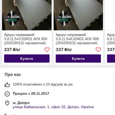
Аркуш неіржавкий
Аркуш неіржавкий
Арку
3,0 (1,5х3,0)NO1 AISI 309
3,0 (1,5х6,0)NO1 AISI 309
6,0 
(20Х23Н13) гарчакатний,
(20Х23Н13) гарчакатний,
(20Х
жароміцний.
жароміцний.
жаро
337
337
337
₴/кг
₴/кг
Купити
Купити
Про нас
100% позитивних з 10 відгуків за рік
Працює з 28.11.2017
м. Дніпро
улица Байкальская, 1, офис 32, Дніпро, Україна