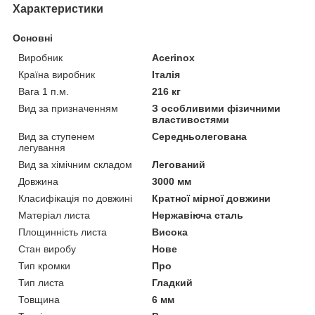
Характеристики
Основні
Виробник
Acerinox
Країна виробник
Італія
Вага 1 п.м.
216 кг
Вид за призначенням
З особливими фізичними
властивостями
Вид за ступенем
Середньолегована
легування
Вид за хімічним складом
Легований
Довжина
3000 мм
Класифікація по довжині
Кратної мірної довжини
Матеріал листа
Нержавіюча сталь
Площинність листа
Висока
Стан виробу
Нове
Тип кромки
Про
Тип листа
Гладкий
Товщина
6 мм