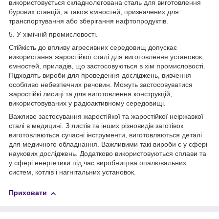
використовується складнолегована сталь для виготовлення
бурових станцій, а також ємностей, призначених для
транспортування або зберігання нафтопродуктів.
5. У хімічній промисловості.
Стійкість до впливу агресивних середовищ допускає
використання жаростійкої сталі для виготовлення установок,
ємностей, приладів, що застосовуються в хім промисловості.
Підходять вироби для проведення досліджень, вивчення
особливо небезпечних речовин. Можуть застосовуватися
жаростійкі лисиці та для виготовлення конструкцій,
використовуваних у радіоактивному середовищі.
Важливе застосування жаростійкої та жаростійкої неіржавкої
сталі в медицині. З листів та інших різновидів заготівок
виготовляються сучасні інструменти, виготовляються деталі
для медичного обладнання. Важливими такі вироби є у сфері
наукових досліджень. Додатково використовуються сплави та
у сфері енергетики під час виробництва опалювальних
систем, котлів і нагнітальних установок.
Приховати