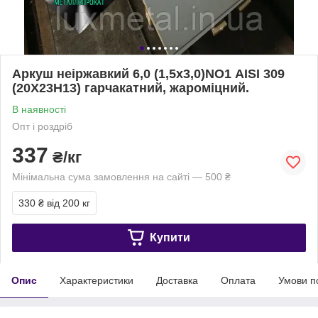
Аркуш неіржавкий 6,0 (1,5х3,0)NO1 AISI 309
(20Х23Н13) гарчакатний, жароміцний.
В наявності
Опт і роздріб
337
₴/кг
Мінімальна сума замовлення на сайті — 500 ₴
330 ₴
від 200 кг
Купити
Опис
Характеристики
Доставка
Оплата
Умови п