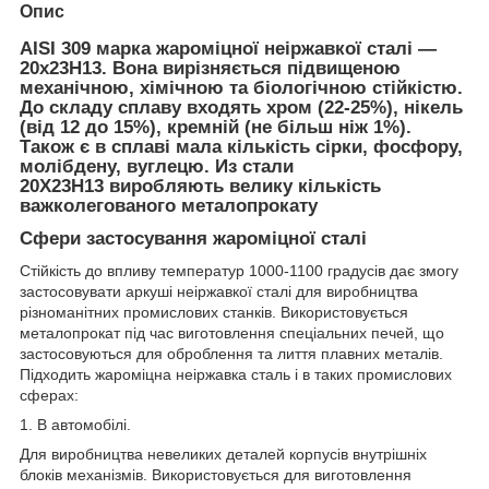
Опис
AISI 309 марка жароміцної неіржавкої сталі —
20х23Н13.
Вона вирізняється підвищеною
механічною, хімічною та біологічною стійкістю.
До складу сплаву входять хром (22-25%), нікель
(від 12 до 15%), кремній (не більш ніж 1%).
Також є в сплаві мала кількість сірки, фосфору,
молібдену, вуглецю. Из стали
20Х23Н13 виробляють велику кількість
важколегованого металопрокату
Сфери застосування жароміцної сталі
Стійкість до впливу температур 1000-1100 градусів дає змогу
застосовувати аркуші неіржавкої сталі для виробництва
різноманітних промислових станків. Використовується
металопрокат під час виготовлення спеціальних печей, що
застосовуються для оброблення та лиття плавних металів.
Підходить жароміцна неіржавка сталь і в таких промислових
сферах:
1. В автомобілі.
Для виробництва невеликих деталей корпусів внутрішніх
блоків механізмів. Використовується для виготовлення