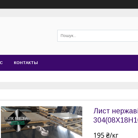
АС
КОНТАКТЫ
Лист нержавій
304(08Х18Н10
195 ₴/кг