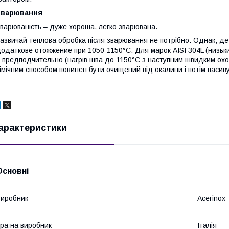
Зварювання
варюваність – дуже хороша, легко зварювана.
азвичай теплова обробка після зварювання не потрібно. Однак, де 
одаткове отожжение при 1050-1150°С. Для марок AISI 304L (низький 
 предподчительно (нагрів шва до 1150°С з наступним швидким ох
імічним способом повинен бути очищений від окалини і потім пасив
арактеристики
Основні
иробник
Acerinox
раїна виробник
Італія