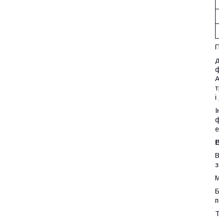
П
д
ф
А
т
і
І
ф
е
В
з
М
Б
п
Т