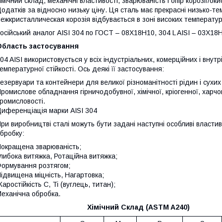
імічний склад, механічні властивості, зварюваність і опір корозії/о
одатків за відносно низьку ціну. Ця сталь має прекрасні низько-те
ежкристаллическая корозія відбувається в зоні високих температур
осійський аналог AISI 304 по ГОСТ – 08Х18Н10, 304 L AISI – 03Х18
Область застосування
04 AISI використовується у всіх індустріальних, комерційних і внут
емпературної стійкості. Ось деякі її застосування:
езервуари та контейнери для великої різноманітності рідин і сухих
ромислове обладнання гірничодобувної, хімічної, кріогенної, харч
ромисловості.
иференціація марки AISI 304
ри виробництві сталі можуть бути задані наступні особливі власти
бробку:
окращена зварюваність;
либока витяжка, Ротаційна витяжка;
ормування розтягом;
ідвищена міцність, Нагартовка;
аростійкість C, Ti (вуглець, титан);
еханічна обробка.
Хімічний Склад (ASTM A240)