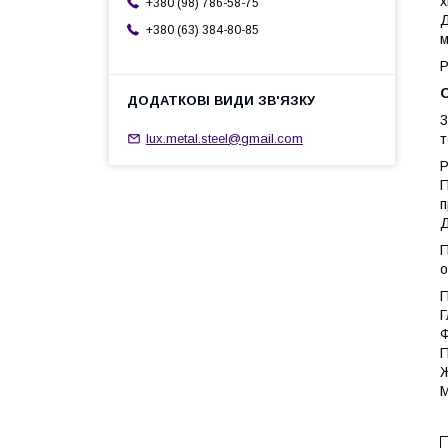
х
+380 (98) 786-58-75
Д
+380 (63) 384-80-85
м
Р
3
т
lux.metal.steel@gmail.com
Р
П
п
Д
П
о
П
Г
Ф
П
Ж
М