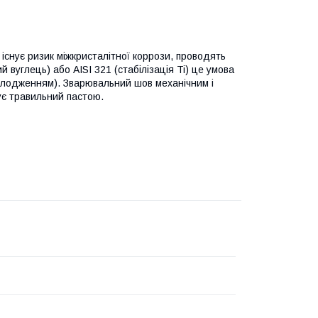
існує ризик міжкристалітної коррози, проводять
вуглець) або AISI 321 (стабілізація Ti) це умова
олодженням). Зварювальний шов механічним і
ує травильний пастою.