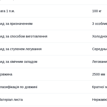
ага 1 п.м.
100 кг
ид за призначенням
З особли
ид за способом виготовлення
Холодно
ид за ступенем легування
Середнь
ид за хімічним складом
Леговани
Довжина
2500 мм
ласифікація по довжині
Кратної 
атеріал листа
Нержавію