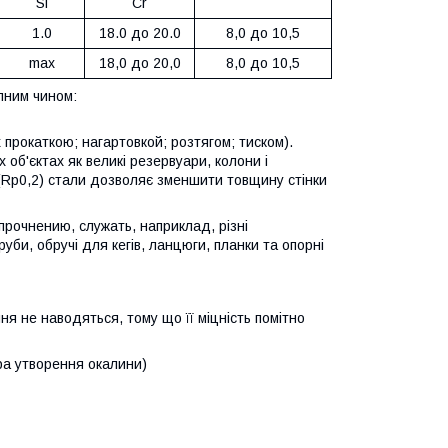
Si
Cr
1.0
18.0 до 20.0
8,0 до 10,5
max
18,0 до 20,0
8,0 до 10,5
упним чином:
прокаткою; нагартовкой; розтягом; тиском).
об'єктах як великі резервуари, колони і
 (Rp0,2) стали дозволяє зменшити товщину стінки
прочнению, служать, наприклад, різні
би, обручі для кегів, ланцюги, планки та опорні
ння не наводяться, тому що її міцність помітно
а утворення окалини)