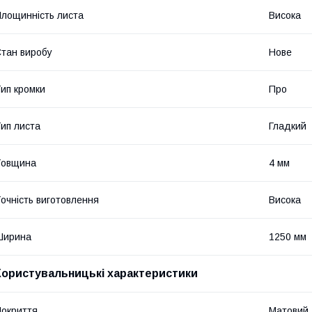
лощинність листа
Висока
тан виробу
Нове
ип кромки
Про
ип листа
Гладкий
Товщина
4 мм
очність виготовлення
Висока
Ширина
1250 мм
Користувальницькі характеристики
окриття
Матовий