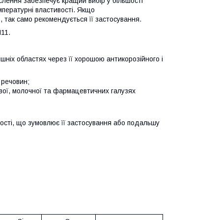
кислення забезпечує кращий вибір у більшості
мпературні властивості. Якщо
, так само рекомендується її застосування.
Н11.
рішніх областях через її хорошою антикорозійного і
 речовин;
ової, молочної та фармацевтичних галузях
вості, що зумовлює її застосування або подальшу