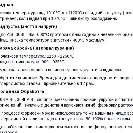
Відпал
исока температура від 1010°C до 1120°C і швидкий відпустку (охоло
тримано, коли відпал при 1070°C, і швидкому охолодженні.
ідпустка (зняття напруги)
ля AISI 304L - 450-600°C протягом однієї години з невеликим ризи
ільш низька температура відпустки - 400°C максимум.
аряча обробка (інтервал кування)
очаткова температура: 1150 - 1260°C.
інцева температура: 900 - 925°C.
удь-яка гаряча обробка повинна супроводжуватися відпалом.
братите внимание: Время для достижения однородности прогре
глеродистых сталей - приблизительно в 12 раз.
Холодная Обработка
04 AISI , 304L AISI, являясь чрезвычайно прочной, упругой и пласт
рименений. Типичные действия включают изгиб, формовку растяж
 процессе формовки можно использовать те же машины и чаще все
глеродистой стали, но здесь требуется на 50-100% больше силы.
е пов'язано з високим ступенем зміцнення при формуванні аустеніт
актором.