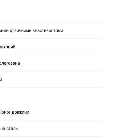
вими фізичними властивостями
катаний
олегована
й
мірної довжини
ча сталь