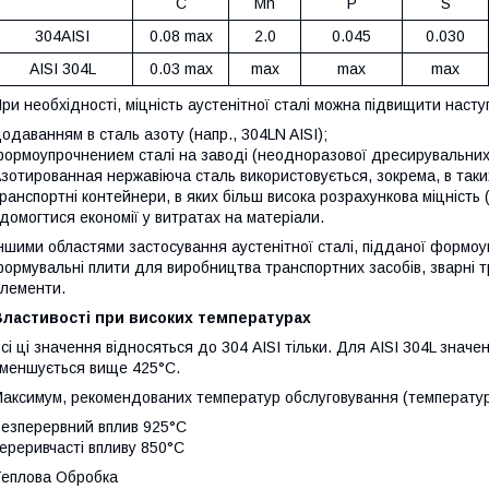
C
Mn
P
S
304AISI
0.08 max
2.0
0.045
0.030
AISI 304L
0.03 max
max
max
max
ри необхідності, міцність аустенітної сталі можна підвищити наст
одаванням в сталь азоту (напр., 304LN AISI);
ормоупрочнением сталі на заводі (неодноразової дресирувальних 
зотированная нержавіюча сталь використовується, зокрема, в таких 
ранспортні контейнери, в яких більш висока розрахункова міцність
 домогтися економії у витратах на матеріали.
ншими областями застосування аустенітної сталі, підданої формоу
ормувальні плити для виробництва транспортних засобів, зварні тру
лементи.
Властивості при високих температурах
сі ці значення відносяться до 304 AISI тільки. Для AISI 304L значе
меншується вище 425°C.
аксимум, рекомендованих температур обслуговування (температур
езперервний вплив 925°C
ереривчасті впливу 850°C
еплова Обробка