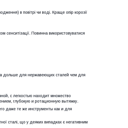
дження) в повітрі чи воді. Краще опір корозії
ком сенситізації. Повинна використовуватися
ва дольше для нержавеющих сталей чем для
ичной, с легкостью находит множество
ением, глубокую и ротационную вытяжку.
го даже те же инструменты как и для
ної сталі, що у деяких випадках є негативним