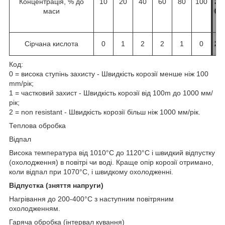
Концентрація, % до
10
20
40
60
80
100
1
2
4
6
8
1
маси
0
0
0
0
0
0
0
Сірчана кислота
0
1
2
2
1
0
2
2
2
2
2
2
Код:
0 = висока ступінь захисту - Швидкість корозії менше ніж 100
mm/рік;
1 = частковий захист - Швидкість корозії від 100m до 1000 мм/
рік;
2 = non resistant - Швидкість корозії більш ніж 1000 мм/рік.
Теплова обробка
Відпал
Висока температура від 1010°C до 1120°C і швидкий відпустку
(охолодження) в повітрі чи воді. Краще опір корозії отримано,
коли відпал при 1070°C, і швидкому охолодженні.
Відпустка (зняття напруги)
Нагрівання до 200-400°C з наступним повітряним
охолодженням.
Гаряча обробка (інтервал кування)