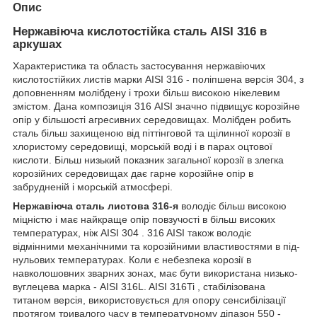
Опис
Нержавіюча кислотостійка сталь AISI 316 в
аркушах
Характеристика та область застосування нержавіючих
кислотостійких листів марки AISI 316 - поліпшена версія 304, з
доповненням молібдену і трохи більш високою нікелевим
змістом. Дана композиція 316 AISI значно підвищує корозійне
опір у більшості агресивних середовищах. Молібден робить
сталь більш захищеною від піттінговой та щілинної корозії в
хлористому середовищі, морській воді і в парах оцтової
кислоти. Більш низький показник загальної корозії в злегка
корозійних середовищах дає гарне корозійне опір в
забрудненій і морській атмосфері.
Нержавіюча сталь листова 316-я
володіє більш високою
міцністю і має найкраще опір повзучості в більш високих
температурах, ніж AISI 304 . 316 AISI також володіє
відмінними механічними та корозійними властивостями в під-
нульових температурах. Коли є небезпека корозії в
навколошовних зварних зонах, має бути використана низько-
вуглецева марка - AISI 316L. AISI 316Ti , стабілізована
титаном версія, використовується для опору сенсибілізації
протягом тривалого часу в температурному діпазон 550 -