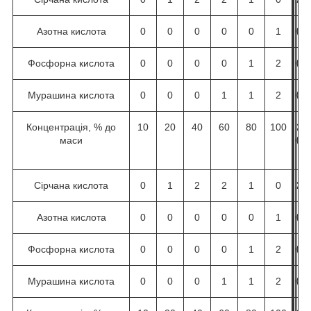
Азотна кислота
0
0
0
0
0
1
0
0
0
0
1
2
Фосфорна кислота
0
0
0
0
1
2
0
0
0
0
1
2
Мурашина кислота
0
0
0
1
1
2
0
0
1
1
1
0
Концентрація, % до
10
20
40
60
80
100
1
2
4
6
8
1
маси
0
0
0
0
0
0
0
Сірчана кислота
0
1
2
2
1
0
2
2
2
2
2
2
Азотна кислота
0
0
0
0
0
1
0
0
0
0
1
2
Фосфорна кислота
0
0
0
0
1
2
0
0
0
0
1
2
Мурашина кислота
0
0
0
1
1
2
0
0
1
1
1
0