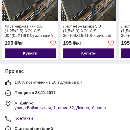
Лист нержавійки 5,0
Лист нержавійки 5,0
Лист
(1,25х2,5) NO1 AISI
(1,5х3,0) NO1 AISI
(1,5
304(08Х18Н10) харчовий
304(08Х18Н10) харчовий
304(
гарячекатаний.
гарячекатаний.
гаря
195
195
195
₴/кг
₴/кг
Купити
Купити
Про нас
100% позитивних з 10 відгуків за рік
Працює з 28.11.2017
м. Дніпро
улица Байкальская, 1, офис 32, Дніпро, Україна
Контакти
Сьогодні вихідний