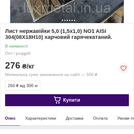
Лист нержавійки 5,0 (1,5х1,0) NO1 AISI
304(08Х18Н10) харчовий гарячекатаний.
В наявності
Опт і роздріб
276
₴/кг
Мінімальна сума замовлення на сайті — 500 ₴
266 ₴
від 300 кг
Купити
Опис
Характеристики
Доставка
Оплата
Умови п