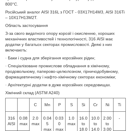
800°C.
Російський аналог AISI 316L з ГОСТ - 03Х17Н14М3, AISI 316Ti
– 10Х17Н13М2Т.
Область застосування
З-за свого видатного опору корозії і окисленню, хороших
механічних властивостей і технологічності, 316 AISI має
додатки у багатьох секторах промисловості. Деякі з них
включають:
· Баки і судна для зберігання корозійних рідин;
· Спеціалізоване промислове обладнання в хімічному,
продовольчому, паперово-целюлозном, гірничодобувному,
фармацевтичному і нафто-хімічному секторах економіки;
· Архітектурні додатки в дуже корозійних середовищах.
Хімічний склад (ASTM A240)
C
Mn
P
S
Si
Cr
Ni
Ti
316
0.08
2.0
0.04
0.03
1.0
16.0
10.0
2.00
-
AISI
max
max
5
0
max
to
to
to
max
max
18.0
14.0
3.00