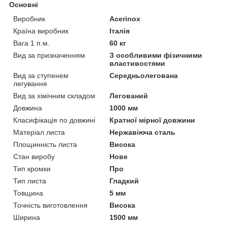
Основні
Виробник
Acerinox
Країна виробник
Італія
Вага 1 п.м.
60 кг
Вид за призначенням
З особливими фізичними
властивостями
Вид за ступенем
Середньолегована
легування
Вид за хімічним складом
Легований
Довжина
1000 мм
Класифікація по довжині
Кратної мірної довжини
Матеріал листа
Нержавіюча сталь
Площинність листа
Висока
Стан виробу
Нове
Тип кромки
Про
Тип листа
Гладкий
Товщина
5 мм
Точність виготовлення
Висока
Ширина
1500 мм