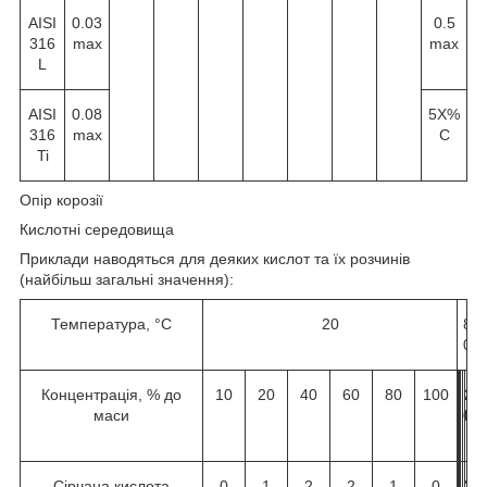
AISI
0.03
0.5
316
max
max
L
AISI
0.08
5X%
316
max
C
Ti
Опір корозії
Кислотні середовища
Приклади наводяться для деяких кислот та їх розчинів
(найбільш загальні значення):
Температура, °C
20
8
0
Концентрація, % до
10
20
40
60
80
100
1
2
4
6
8
1
маси
0
0
0
0
0
0
0
Сірчана кислота
0
1
2
2
1
0
2
2
2
2
2
2