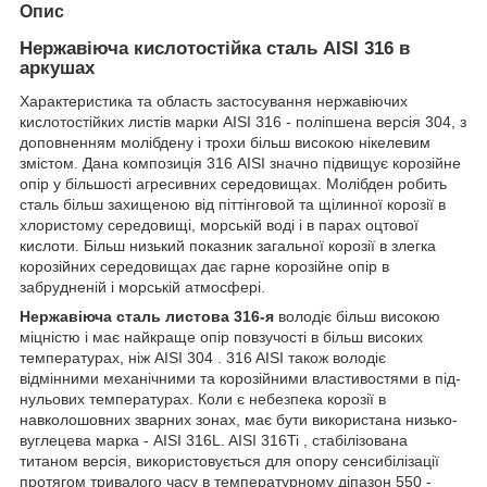
Опис
Нержавіюча кислотостійка сталь AISI 316 в
аркушах
Характеристика та область застосування нержавіючих
кислотостійких листів марки AISI 316 - поліпшена версія 304, з
доповненням молібдену і трохи більш високою нікелевим
змістом. Дана композиція 316 AISI значно підвищує корозійне
опір у більшості агресивних середовищах. Молібден робить
сталь більш захищеною від піттінговой та щілинної корозії в
хлористому середовищі, морській воді і в парах оцтової
кислоти. Більш низький показник загальної корозії в злегка
корозійних середовищах дає гарне корозійне опір в
забрудненій і морській атмосфері.
Нержавіюча сталь листова 316-я
володіє більш високою
міцністю і має найкраще опір повзучості в більш високих
температурах, ніж AISI 304 . 316 AISI також володіє
відмінними механічними та корозійними властивостями в під-
нульових температурах. Коли є небезпека корозії в
навколошовних зварних зонах, має бути використана низько-
вуглецева марка - AISI 316L. AISI 316Ti , стабілізована
титаном версія, використовується для опору сенсибілізації
протягом тривалого часу в температурному діпазон 550 -