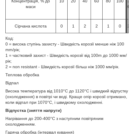
Концентрація, % до
10
20
40
60
80
100
1
2
4
6
8
1
маси
0
0
0
0
0
0
0
Сірчана кислота
0
1
2
2
1
0
2
2
2
2
2
2
Код:
0 = висока ступінь захисту - Швидкість корозії менше ніж 100
mm/рік;
1 = частковий захист - Швидкість корозії від 100m до 1000 мм/
рік;
2 = non resistant - Швидкість корозії більш ніж 1000 мм/рік.
Теплова обробка
Відпал
Висока температура від 1010°C до 1120°C і швидкий відпустку
(охолодження) в повітрі чи воді. Краще опір корозії отримано,
коли відпал при 1070°C, і швидкому охолодженні.
Відпустка (зняття напруги)
Нагрівання до 200-400°C з наступним повітряним
охолодженням.
Гаряча обробка (інтервал кування)