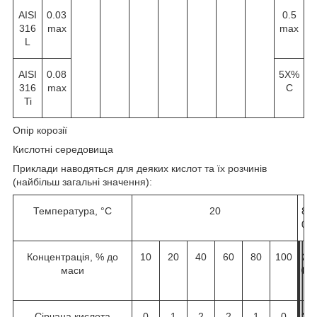
AISI
0.03
0.5
316
max
max
L
AISI
0.08
5X%
316
max
C
Ti
Опір корозії
Кислотні середовища
Приклади наводяться для деяких кислот та їх розчинів
(найбільш загальні значення):
Температура, °C
20
8
0
Концентрація, % до
10
20
40
60
80
100
1
2
4
6
8
1
маси
0
0
0
0
0
0
0
Сірчана кислота
0
1
2
2
1
0
2
2
2
2
2
2