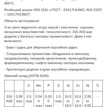
800°C.
Російський аналог AISI 316L з ГОСТ - 03Х17Н14М3, AISI 316Ti
– 10Х17Н13М2Т.
Область застосування
З-за свого видатного опору корозії і окисленню, хороших
механічних властивостей і технологічності, 316 AISI має
додатки у багатьох секторах промисловості. Деякі з них
включають:
· Баки і судна для зберігання корозійних рідин;
· Спеціалізоване промислове обладнання в хімічному,
продовольчому, паперово-целюлозном, гірничодобувному,
фармацевтичному і нафто-хімічному секторах економіки;
· Архітектурні додатки в дуже корозійних середовищах.
Хімічний склад (ASTM A240)
C
Mn
P
S
Si
Cr
Ni
Ti
316
0.08
2.0
0.04
0.03
1.0
16.0
10.0
2.00
-
AISI
max
max
5
0
max
to
to
to
max
max
18.0
14.0
3.00