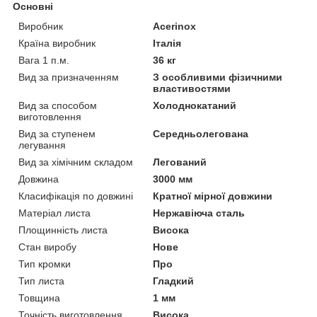
Основні
Виробник
Acerinox
Країна виробник
Італія
Вага 1 п.м.
36 кг
Вид за призначенням
З особливими фізичними
властивостями
Вид за способом
Холоднокатаний
виготовлення
Вид за ступенем
Середньолегована
легування
Вид за хімічним складом
Легований
Довжина
3000 мм
Класифікація по довжині
Кратної мірної довжини
Матеріал листа
Нержавіюча сталь
Площинність листа
Висока
Стан виробу
Нове
Тип кромки
Про
Тип листа
Гладкий
Товщина
1 мм
Точність виготовлення
Висока