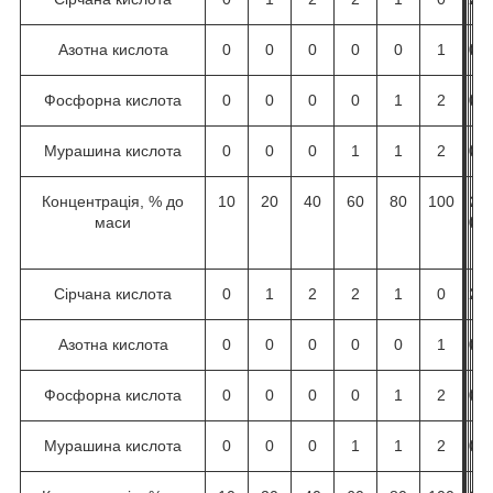
Азотна кислота
0
0
0
0
0
1
0
0
0
0
1
2
Фосфорна кислота
0
0
0
0
1
2
0
0
0
0
1
2
Мурашина кислота
0
0
0
1
1
2
0
0
1
1
1
0
Концентрація, % до
10
20
40
60
80
100
1
2
4
6
8
1
маси
0
0
0
0
0
0
0
Сірчана кислота
0
1
2
2
1
0
2
2
2
2
2
2
Азотна кислота
0
0
0
0
0
1
0
0
0
0
1
2
Фосфорна кислота
0
0
0
0
1
2
0
0
0
0
1
2
Мурашина кислота
0
0
0
1
1
2
0
0
1
1
1
0