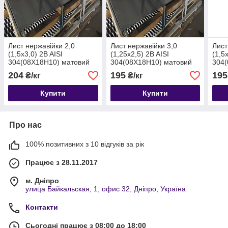
Лист нержавійки 2,0
Лист нержавійки 3,0
Лист
(1,5х3,0) 2B AISI
(1,25х2,5) 2B AISI
(1,5
304(08Х18Н10) матовий
304(08Х18Н10) матовий
304(
харчової.
харчової.
харч
204
195
195
₴/кг
₴/кг
Купити
Купити
Про нас
100% позитивних з 10 відгуків за рік
Працює з 28.11.2017
м. Дніпро
улица Байкальская, 1, офис 32, Дніпро, Україна
Контакти
Сьогодні працює з 08:00 до 18:00