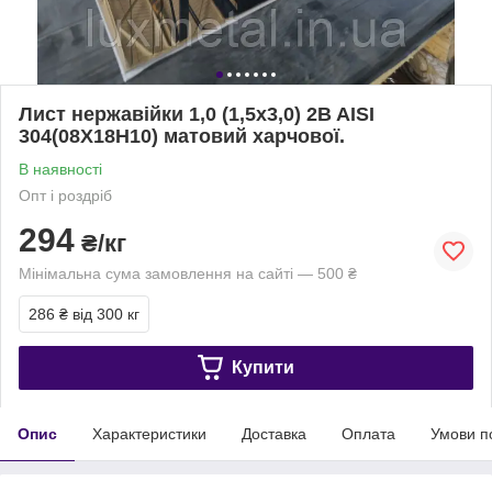
Лист нержавійки 1,0 (1,5х3,0) 2B AISI
304(08Х18Н10) матовий харчової.
В наявності
Опт і роздріб
294
₴/кг
Мінімальна сума замовлення на сайті — 500 ₴
286 ₴
від 300 кг
Купити
Опис
Характеристики
Доставка
Оплата
Умови п