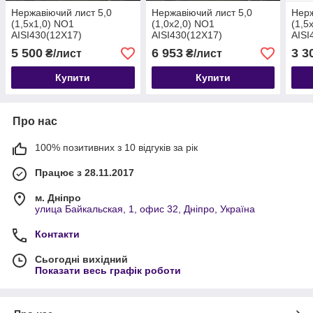
Нержавіючий лист 5,0
Нержавіючий лист 5,0
Нерж
(1,5х1,0) NO1
(1,0х2,0) NO1
(1,5
AISI430(12Х17)
AISI430(12Х17)
AISI
гарячекатаний технічний
гарячекатаний технічний
гаря
5 500
6 953
3 3
₴/лист
₴/лист
Купити
Купити
Про нас
100% позитивних з 10 відгуків за рік
Працює з 28.11.2017
м. Дніпро
улица Байкальская, 1, офис 32, Дніпро, Україна
Контакти
Сьогодні вихідний
Показати весь графік роботи