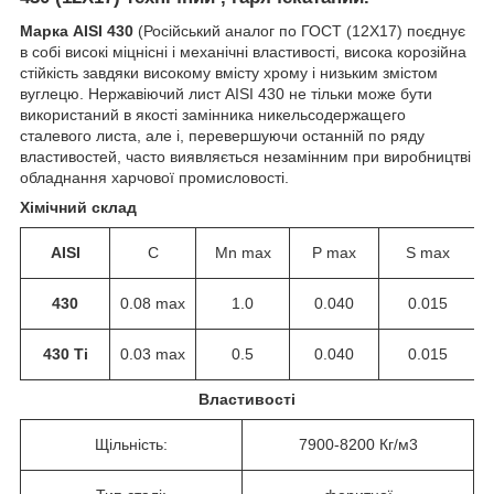
Марка AISI 430
(Російський аналог по ГОСТ (12Х17) поєднує
в собі високі міцнісні і механічні властивості, висока корозійна
стійкість завдяки високому вмісту хрому і низьким змістом
вуглецю. Нержавіючий лист AISI 430 не тільки може бути
використаний в якості замінника никельсодержащего
сталевого листа, але і, перевершуючи останній по ряду
властивостей, часто виявляється незамінним при виробництві
обладнання харчової промисловості.
Хімічний склад
AISI
C
Mn max
P max
S max
430
0.08 max
1.0
0.040
0.015
430 Ti
0.03 max
0.5
0.040
0.015
Властивості
Щільність:
7900-8200 Кг/м
3