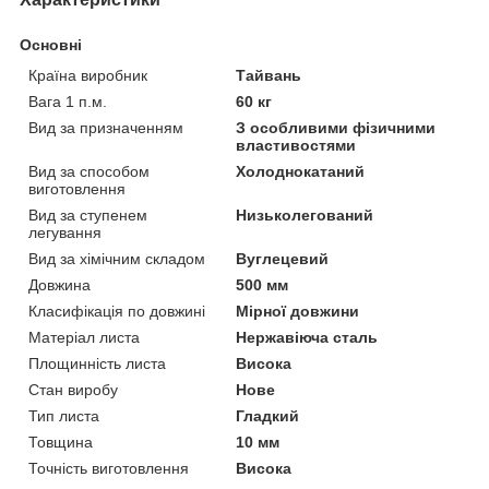
Основні
Країна виробник
Тайвань
Вага 1 п.м.
60 кг
Вид за призначенням
З особливими фізичними
властивостями
Вид за способом
Холоднокатаний
виготовлення
Вид за ступенем
Низьколегований
легування
Вид за хімічним складом
Вуглецевий
Довжина
500 мм
Класифікація по довжині
Мірної довжини
Матеріал листа
Нержавіюча сталь
Площинність листа
Висока
Стан виробу
Нове
Тип листа
Гладкий
Товщина
10 мм
Точність виготовлення
Висока